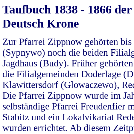
Taufbuch 1838 - 1866 der
Deutsch Krone
Zur Pfarrei Zippnow gehörten bi
(Sypnywo) noch die beiden Filial
Jagdhaus (Budy). Früher gehörten 
die Filialgemeinden Doderlage (D
Klawittersdorf (Glowaczewo), Red
Die Pfarrei Zippnow wurde im Jah
selbständige Pfarrei Freudenfier m
Stabitz und ein Lokalvikariat Red
wurden errichtet. Ab diesem Zeitp