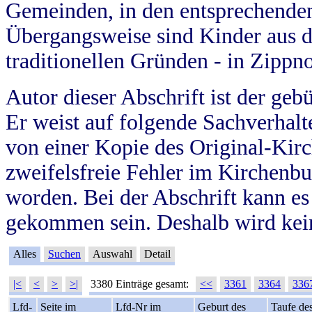
Gemeinden, in den entsprechende
Übergangsweise sind Kinder aus 
traditionellen Gründen - in Zippn
Autor dieser Abschrift ist der geb
Er weist auf folgende Sachverhalte
von einer Kopie des Original-Kirc
zweifelsfreie Fehler im Kirchenbuc
worden. Bei der Abschrift kann e
gekommen sein. Deshalb wird kein
Alles
Suchen
Auswahl
Detail
|<
<
>
>|
3380 Einträge gesamt:
<<
3361
3364
336
Lfd-
Seite im
Lfd-Nr im
Geburt des
Taufe de