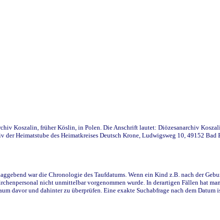
iv Koszalin, früher Köslin, in Polen. Die Anschrift lautet: Diözesanarchiv Koszal
v der Heimatstube des Heimatkreises Deutsch Krone, Ludwigsweg 10, 49152 Bad Ess
ggebend war die Chronologie des Taufdatums. Wenn ein Kind z.B. nach der Geburt 
rchenpersonal nicht unmittelbar vorgenommen wurde. In derartigen Fällen hat man d
raum davor und dahinter zu überprüfen. Eine exakte Suchabfrage nach dem Datum i