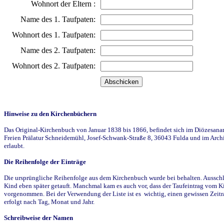
Wohnort der Eltern :
Name des 1. Taufpaten:
Wohnort des 1. Taufpaten:
Name des 2. Taufpaten:
Wohnort des 2. Taufpaten:
Hinweise zu den Kirchenbüchern
Das Original-Kirchenbuch von Januar 1838 bis 1866, befindet sich im Diözesanarch
Freien Prälatur Schneidemühl, Josef-Schwank-Straße 8, 36043 Fulda und im Archi
erlaubt.
Die Reihenfolge der Einträge
Die ursprüngliche Reihenfolge aus dem Kirchenbuch wurde bei behalten. Ausschla
Kind eben später getauft. Manchmal kam es auch vor, dass der Taufeintrag vom Ki
vorgenommen. Bei der Verwendung der Liste ist es wichtig, einen gewissen Zeit
erfolgt nach Tag, Monat und Jahr.
Schreibweise der Namen