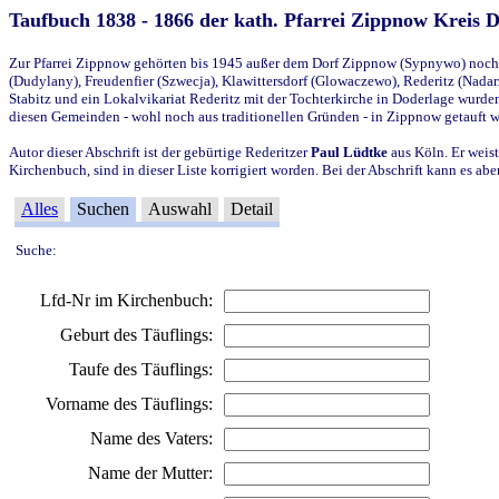
Taufbuch 1838 - 1866 der kath. Pfarrei Zippnow Kreis 
Zur Pfarrei Zippnow gehörten bis 1945 außer dem Dorf Zippnow (Sypnywo) noch d
(Dudylany), Freudenfier (Szwecja), Klawittersdorf (Glowaczewo), Rederitz (Nadarz
Stabitz und ein Lokalvikariat Rederitz mit der Tochterkirche in Doderlage wurd
diesen Gemeinden - wohl noch aus traditionellen Gründen - in Zippnow getauft 
Autor dieser Abschrift ist der gebürtige Rederitzer
Paul Lüdtke
aus Köln. Er weist
Kirchenbuch, sind in dieser Liste korrigiert worden. Bei der Abschrift kann es 
Alles
Suchen
Auswahl
Detail
Suche:
Lfd-Nr im Kirchenbuch:
Geburt des Täuflings:
Taufe des Täuflings:
Vorname des Täuflings:
Name des Vaters:
Name der Mutter: