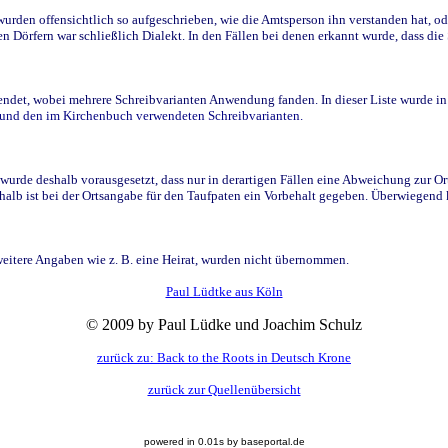
den offensichtlich so aufgeschrieben, wie die Amtsperson ihn verstanden hat, ode
n Dörfern war schließlich Dialekt. In den Fällen bei denen erkannt wurde, dass di
t, wobei mehrere Schreibvarianten Anwendung fanden. In dieser Liste wurde in de
n und den im Kirchenbuch verwendeten Schreibvarianten.
wurde deshalb vorausgesetzt, dass nur in derartigen Fällen eine Abweichung zur O
eshalb ist bei der Ortsangabe für den Taufpaten ein Vorbehalt gegeben. Überwiegen
weitere Angaben wie z. B. eine Heirat, wurden nicht übernommen.
Paul Lüdtke aus Köln
© 2009 by Paul Lüdke und Joachim Schulz
zurück zu: Back to the Roots in Deutsch Krone
zurück zur Quellenübersicht
powered in 0.01s by baseportal.de