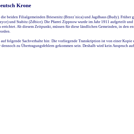
Deutsch Krone
ie beiden Filialgemeinden Briesenitz (Brzez`nica) und Jagdhaus (Budy). Früher g
yce) und Stabitz (Zdbice). Die Pfarrei Zippnow wurde im Jahr 1911 aufgeteilt und e
en errichtet. Ab diesem Zeitpunkt, müssen für diese ländlichen Gemeinden, in den
worden.
 auf folgende Sachverhalte hin: Die vorliegende Transkription ist von einer Kopie 
aber dennoch zu Übertragungsfehlern gekommen sein. Deshalb wird kein Anspruch auf 