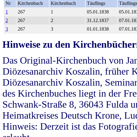
Nr
Kirchenbuch
Kirchenbuch
Täuflings
Täufling
1
267
1
05.01.1838
05.01.18
2
267
2
31.12.1837
07.01.18
3
267
3
01.01.1838
07.01.18
Hinweise zu den Kirchenbücher
Das Original-Kirchenbuch von Jan
Diözesanarchiv Koszalin, früher Kö
Diözesanarchiv Koszalin, Seminar
des Kirchenbuches liegt in der Fr
Schwank-Straße 8, 36043 Fulda u
Heimatkreises Deutsch Krone, Lu
Hinweis: Derzeit ist das Fotograf