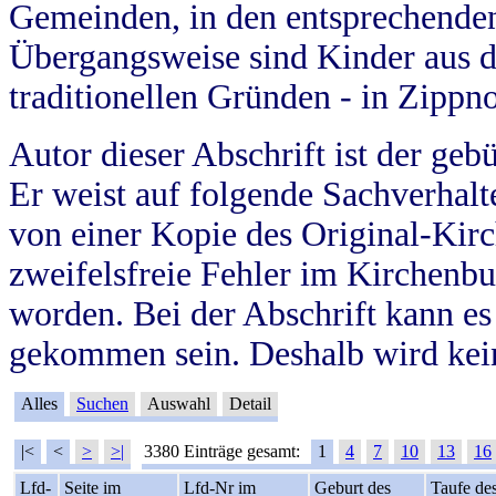
Gemeinden, in den entsprechende
Übergangsweise sind Kinder aus 
traditionellen Gründen - in Zippn
Autor dieser Abschrift ist der geb
Er weist auf folgende Sachverhalte
von einer Kopie des Original-Kirc
zweifelsfreie Fehler im Kirchenbuc
worden. Bei der Abschrift kann e
gekommen sein. Deshalb wird kein
Alles
Suchen
Auswahl
Detail
|<
<
>
>|
3380 Einträge gesamt:
1
4
7
10
13
16
Lfd-
Seite im
Lfd-Nr im
Geburt des
Taufe de