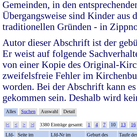
Gemeinden, in den entsprechende
Übergangsweise sind Kinder aus 
traditionellen Gründen - in Zippn
Autor dieser Abschrift ist der geb
Er weist auf folgende Sachverhalte
von einer Kopie des Original-Kirc
zweifelsfreie Fehler im Kirchenbuc
worden. Bei der Abschrift kann e
gekommen sein. Deshalb wird kein
Alles
Suchen
Auswahl
Detail
|<
<
>
>|
3380 Einträge gesamt:
1
4
7
10
13
16
Lfd-
Seite im
Lfd-Nr im
Geburt des
Taufe de