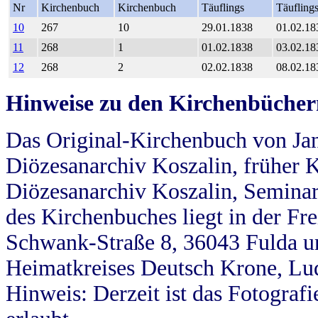
Nr
Kirchenbuch
Kirchenbuch
Täuflings
Täufling
10
267
10
29.01.1838
01.02.18
11
268
1
01.02.1838
03.02.18
12
268
2
02.02.1838
08.02.18
Hinweise zu den Kirchenbücher
Das Original-Kirchenbuch von Jan
Diözesanarchiv Koszalin, früher Kö
Diözesanarchiv Koszalin, Seminar
des Kirchenbuches liegt in der Fr
Schwank-Straße 8, 36043 Fulda u
Heimatkreises Deutsch Krone, Lu
Hinweis: Derzeit ist das Fotograf