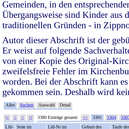
Gemeinden, in den entsprechende
Übergangsweise sind Kinder aus 
traditionellen Gründen - in Zippn
Autor dieser Abschrift ist der geb
Er weist auf folgende Sachverhalte
von einer Kopie des Original-Kirc
zweifelsfreie Fehler im Kirchenbuc
worden. Bei der Abschrift kann e
gekommen sein. Deshalb wird kein
Alles
Suchen
Auswahl
Detail
|<
<
>
>|
3380 Einträge gesamt:
<<
3301
3304
330
Lfd-
Seite im
Lfd-Nr im
Geburt des
Taufe de