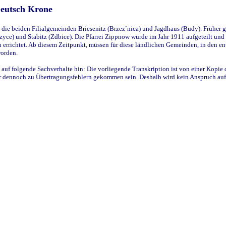
Deutsch Krone
ie beiden Filialgemeinden Briesenitz (Brzez`nica) und Jagdhaus (Budy). Früher g
yce) und Stabitz (Zdbice). Die Pfarrei Zippnow wurde im Jahr 1911 aufgeteilt und e
en errichtet. Ab diesem Zeitpunkt, müssen für diese ländlichen Gemeinden, in den
worden.
 auf folgende Sachverhalte hin: Die vorliegende Transkription ist von einer Kopie 
aber dennoch zu Übertragungsfehlern gekommen sein. Deshalb wird kein Anspruch auf 