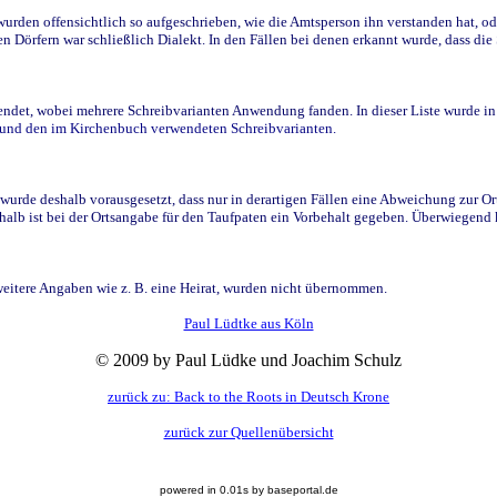
den offensichtlich so aufgeschrieben, wie die Amtsperson ihn verstanden hat, ode
n Dörfern war schließlich Dialekt. In den Fällen bei denen erkannt wurde, dass di
t, wobei mehrere Schreibvarianten Anwendung fanden. In dieser Liste wurde in de
n und den im Kirchenbuch verwendeten Schreibvarianten.
wurde deshalb vorausgesetzt, dass nur in derartigen Fällen eine Abweichung zur O
eshalb ist bei der Ortsangabe für den Taufpaten ein Vorbehalt gegeben. Überwiegen
weitere Angaben wie z. B. eine Heirat, wurden nicht übernommen.
Paul Lüdtke aus Köln
© 2009 by Paul Lüdke und Joachim Schulz
zurück zu: Back to the Roots in Deutsch Krone
zurück zur Quellenübersicht
powered in 0.01s by baseportal.de