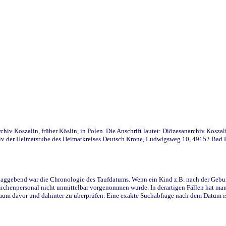
iv Koszalin, früher Köslin, in Polen. Die Anschrift lautet: Diözesanarchiv Koszal
v der Heimatstube des Heimatkreises Deutsch Krone, Ludwigsweg 10, 49152 Bad Ess
ggebend war die Chronologie des Taufdatums. Wenn ein Kind z.B. nach der Geburt 
rchenpersonal nicht unmittelbar vorgenommen wurde. In derartigen Fällen hat man d
raum davor und dahinter zu überprüfen. Eine exakte Suchabfrage nach dem Datum i