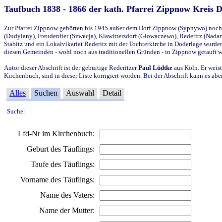
Taufbuch 1838 - 1866 der kath. Pfarrei Zippnow Kreis 
Zur Pfarrei Zippnow gehörten bis 1945 außer dem Dorf Zippnow (Sypnywo) noch d
(Dudylany), Freudenfier (Szwecja), Klawittersdorf (Glowaczewo), Rederitz (Nadarz
Stabitz und ein Lokalvikariat Rederitz mit der Tochterkirche in Doderlage wurd
diesen Gemeinden - wohl noch aus traditionellen Gründen - in Zippnow getauft 
Autor dieser Abschrift ist der gebürtige Rederitzer
Paul Lüdtke
aus Köln. Er weist
Kirchenbuch, sind in dieser Liste korrigiert worden. Bei der Abschrift kann es 
Alles
Suchen
Auswahl
Detail
Suche:
Lfd-Nr im Kirchenbuch:
Geburt des Täuflings:
Taufe des Täuflings:
Vorname des Täuflings:
Name des Vaters:
Name der Mutter: