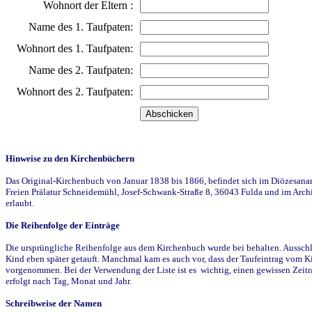
Wohnort der Eltern :
Name des 1. Taufpaten:
Wohnort des 1. Taufpaten:
Name des 2. Taufpaten:
Wohnort des 2. Taufpaten:
Hinweise zu den Kirchenbüchern
Das Original-Kirchenbuch von Januar 1838 bis 1866, befindet sich im Diözesanarch
Freien Prälatur Schneidemühl, Josef-Schwank-Straße 8, 36043 Fulda und im Archi
erlaubt.
Die Reihenfolge der Einträge
Die ursprüngliche Reihenfolge aus dem Kirchenbuch wurde bei behalten. Ausschla
Kind eben später getauft. Manchmal kam es auch vor, dass der Taufeintrag vom Ki
vorgenommen. Bei der Verwendung der Liste ist es wichtig, einen gewissen Zeit
erfolgt nach Tag, Monat und Jahr.
Schreibweise der Namen