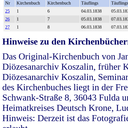
Nr
Kirchenbuch
Kirchenbuch
Täuflings
Täufling
25
1
6
04.03.1838
05.03.18
26
1
7
05.03.1838
07.03.18
27
1
8
06.03.1838
07.03.18
Hinweise zu den Kirchenbücher
Das Original-Kirchenbuch von Jan
Diözesanarchiv Koszalin, früher Kö
Diözesanarchiv Koszalin, Seminar
des Kirchenbuches liegt in der Fr
Schwank-Straße 8, 36043 Fulda u
Heimatkreises Deutsch Krone, Lu
Hinweis: Derzeit ist das Fotograf