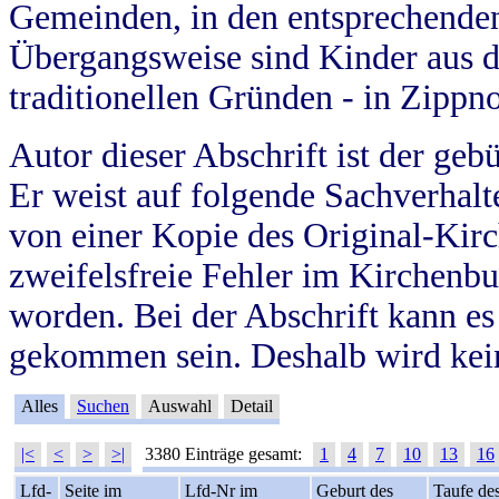
Gemeinden, in den entsprechende
Übergangsweise sind Kinder aus 
traditionellen Gründen - in Zippn
Autor dieser Abschrift ist der geb
Er weist auf folgende Sachverhalte
von einer Kopie des Original-Kirc
zweifelsfreie Fehler im Kirchenbuc
worden. Bei der Abschrift kann e
gekommen sein. Deshalb wird kein
Alles
Suchen
Auswahl
Detail
|<
<
>
>|
3380 Einträge gesamt:
1
4
7
10
13
16
Lfd-
Seite im
Lfd-Nr im
Geburt des
Taufe de