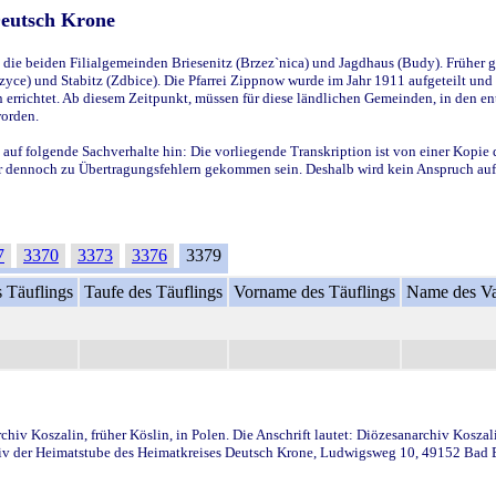
Deutsch Krone
ie beiden Filialgemeinden Briesenitz (Brzez`nica) und Jagdhaus (Budy). Früher g
yce) und Stabitz (Zdbice). Die Pfarrei Zippnow wurde im Jahr 1911 aufgeteilt und e
en errichtet. Ab diesem Zeitpunkt, müssen für diese ländlichen Gemeinden, in den
worden.
 auf folgende Sachverhalte hin: Die vorliegende Transkription ist von einer Kopie 
aber dennoch zu Übertragungsfehlern gekommen sein. Deshalb wird kein Anspruch auf 
7
3370
3373
3376
3379
 Täuflings
Taufe des Täuflings
Vorname des Täuflings
Name des Va
iv Koszalin, früher Köslin, in Polen. Die Anschrift lautet: Diözesanarchiv Koszal
v der Heimatstube des Heimatkreises Deutsch Krone, Ludwigsweg 10, 49152 Bad Ess