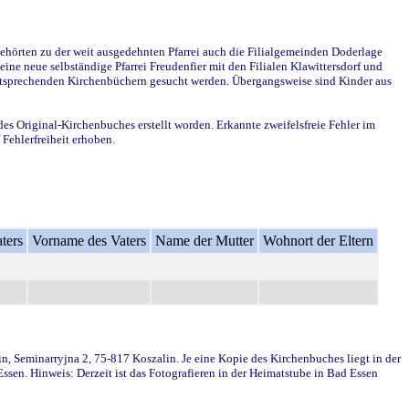
ehörten zu der weit ausgedehnten Pfarrei auch die Filialgemeinden Doderlage
ine neue selbständige Pfarrei Freudenfier mit den Filialen Klawittersdorf und
 entsprechenden Kirchenbüchern gesucht werden. Übergangsweise sind Kinder aus
des Original-Kirchenbuches erstellt worden. Erkannte zweifelsfreie Fehler im
Fehlerfreiheit erhoben.
ters
Vorname des Vaters
Name der Mutter
Wohnort der Eltern
in, Seminarryjna 2, 75-817 Koszalin. Je eine Kopie des Kirchenbuches liegt in der
en. Hinweis: Derzeit ist das Fotografieren in der Heimatstube in Bad Essen