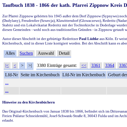
Taufbuch 1838 - 1866 der kath. Pfarrei Zippnow Kreis 
Zur Pfarrei Zippnow gehörten bis 1945 außer dem Dorf Zippnow (Sypnywo) noch d
(Dudylany), Freudenfier (Szwecja), Klawittersdorf (Glowaczewo), Rederitz (Nadarz
Stabitz und ein Lokalvikariat Rederitz mit der Tochterkirche in Doderlage wurd
diesen Gemeinden - wohl noch aus traditionellen Gründen - in Zippnow getauft 
Autor dieser Abschrift ist der gebürtige Rederitzer
Paul Lüdtke
aus Köln. Er weist
Kirchenbuch, sind in dieser Liste korrigiert worden. Bei der Abschrift kann es 
Alles
Suchen
Auswahl
Detail
|<
<
>
>|
3380 Einträge gesamt:
<<
3361
3364
336
Lfd-Nr
Seite im Kirchenbuch
Lfd-Nr im Kirchenbuch
Geburt des
...
...
Hinweise zu den Kirchenbüchern
Das Original-Kirchenbuch von Januar 1838 bis 1866, befindet sich im Diözesanarch
Freien Prälatur Schneidemühl, Josef-Schwank-Straße 8, 36043 Fulda und im Archi
erlaubt.