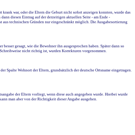
krank war, oder die Eltern die Geburt nicht sofort anzeigen konnten, wurde das
ann diesen Eintrag auf der derzeitigen aktuellen Seite - am Ende -
st aus technischen Gründen nur eingeschränkt möglich. Die Ausgabesortierung
r besser gesagt, wie die Bewohner ihn ausgesprochen haben. Später dann so
e Schreibweise nicht richtig ist, wurden Korrekturen vorgenommen.
r Spalte Wohnort der Eltern, grundsätzlich der deutsche Ortsname eingetragen.
rtsangabe der Eltern vorliegt, wenn diese auch angegeben wurde. Hierbei wurde
d kann man aber von der Richtigkeit dieser Angabe ausgehen.