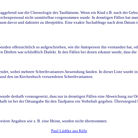
ggebend war die Chronologie des Taufdatums. Wenn ein Kind z.B. nach der Geburt 
rchenpersonal nicht unmittelbar vorgenommen wurde. In derartigen Fällen hat man d
raum davor und dahinter zu überprüfen. Eine exakte Suchabfrage nach dem Datum i
den offensichtlich so aufgeschrieben, wie die Amtsperson ihn verstanden hat, ode
n Dörfern war schließlich Dialekt. In den Fällen bei denen erkannt wurde, dass di
t, wobei mehrere Schreibvarianten Anwendung fanden. In dieser Liste wurde in de
n und den im Kirchenbuch verwendeten Schreibvarianten.
wurde deshalb vorausgesetzt, dass nur in derartigen Fällen eine Abweichung zur O
eshalb ist bei der Ortsangabe für den Taufpaten ein Vorbehalt gegeben. Überwiegen
weitere Angaben wie z. B. eine Heirat, wurden nicht übernommen.
Paul Lüdtke aus Köln