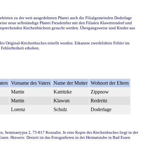
ehörten zu der weit ausgedehnten Pfarrei auch die Filialgemeinden Doderlage
ine neue selbständige Pfarrei Freudenfier mit den Filialen Klawittersdorf und
 entsprechenden Kirchenbüchern gesucht werden. Übergangsweise sind Kinder aus
des Original-Kirchenbuches erstellt worden. Erkannte zweifelsfreie Fehler im
Fehlerfreiheit erhoben.
ters
Vorname des Vaters
Name der Mutter
Wohnort der Eltern
Martin
Katritzke
Zippnow
Martin
Klawun
Rederitz
Lorenz
Schulz
Doderlage
in, Seminarryjna 2, 75-817 Koszalin. Je eine Kopie des Kirchenbuches liegt in der
en. Hinweis: Derzeit ist das Fotografieren in der Heimatstube in Bad Essen