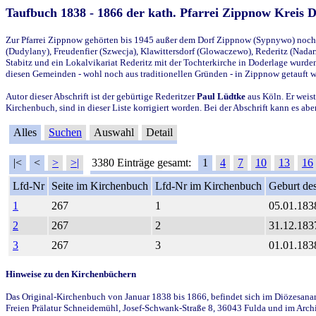
Taufbuch 1838 - 1866 der kath. Pfarrei Zippnow Kreis 
Zur Pfarrei Zippnow gehörten bis 1945 außer dem Dorf Zippnow (Sypnywo) noch d
(Dudylany), Freudenfier (Szwecja), Klawittersdorf (Glowaczewo), Rederitz (Nadarz
Stabitz und ein Lokalvikariat Rederitz mit der Tochterkirche in Doderlage wurd
diesen Gemeinden - wohl noch aus traditionellen Gründen - in Zippnow getauft 
Autor dieser Abschrift ist der gebürtige Rederitzer
Paul Lüdtke
aus Köln. Er weist
Kirchenbuch, sind in dieser Liste korrigiert worden. Bei der Abschrift kann es 
Alles
Suchen
Auswahl
Detail
|<
<
>
>|
3380 Einträge gesamt:
1
4
7
10
13
16
Lfd-Nr
Seite im Kirchenbuch
Lfd-Nr im Kirchenbuch
Geburt des
1
267
1
05.01.183
2
267
2
31.12.183
3
267
3
01.01.183
Hinweise zu den Kirchenbüchern
Das Original-Kirchenbuch von Januar 1838 bis 1866, befindet sich im Diözesanarch
Freien Prälatur Schneidemühl, Josef-Schwank-Straße 8, 36043 Fulda und im Archi