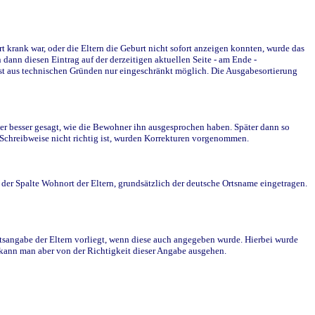
krank war, oder die Eltern die Geburt nicht sofort anzeigen konnten, wurde das
ann diesen Eintrag auf der derzeitigen aktuellen Seite - am Ende -
st aus technischen Gründen nur eingeschränkt möglich. Die Ausgabesortierung
r besser gesagt, wie die Bewohner ihn ausgesprochen haben. Später dann so
e Schreibweise nicht richtig ist, wurden Korrekturen vorgenommen.
r Spalte Wohnort der Eltern, grundsätzlich der deutsche Ortsname eingetragen.
rtsangabe der Eltern vorliegt, wenn diese auch angegeben wurde. Hierbei wurde
d kann man aber von der Richtigkeit dieser Angabe ausgehen.