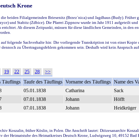
Deutsch Krone
ie beiden Filialgemeinden Briesenitz (Brzez`nica) und Jagdhaus (Budy). Früher g
yce) und Stabitz (Zdbice). Die Pfarrei Zippnow wurde im Jahr 1911 aufgeteilt und e
en errichtet. Ab diesem Zeitpunkt, müssen für diese ländlichen Gemeinden, in den
worden.
 auf folgende Sachverhalte hin: Die vorliegende Transkription ist von einer Kopie 
aber dennoch zu Übertragungsfehlern gekommen sein. Deshalb wird kein Anspruch auf 
19
22
25
28
>>
 Täuflings
Taufe des Täuflings
Vorname des Täuflings
Name des Va
8
05.01.1838
Catharina
Sack
7
07.01.1838
Johann
Höfft
8
07.01.1838
Johann
Heidkrüger
iv Koszalin, früher Köslin, in Polen. Die Anschrift lautet: Diözesanarchiv Koszal
v der Heimatstube des Heimatkreises Deutsch Krone, Ludwigsweg 10, 49152 Bad Ess