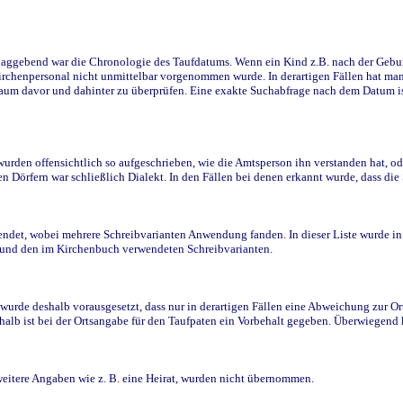
ggebend war die Chronologie des Taufdatums. Wenn ein Kind z.B. nach der Geburt 
rchenpersonal nicht unmittelbar vorgenommen wurde. In derartigen Fällen hat man d
raum davor und dahinter zu überprüfen. Eine exakte Suchabfrage nach dem Datum i
den offensichtlich so aufgeschrieben, wie die Amtsperson ihn verstanden hat, ode
n Dörfern war schließlich Dialekt. In den Fällen bei denen erkannt wurde, dass di
t, wobei mehrere Schreibvarianten Anwendung fanden. In dieser Liste wurde in de
n und den im Kirchenbuch verwendeten Schreibvarianten.
wurde deshalb vorausgesetzt, dass nur in derartigen Fällen eine Abweichung zur O
eshalb ist bei der Ortsangabe für den Taufpaten ein Vorbehalt gegeben. Überwiegen
weitere Angaben wie z. B. eine Heirat, wurden nicht übernommen.