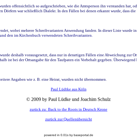
den offensichtlich so aufgeschrieben, wie die Amtsperson ihn verstanden hat, ode
n Dörfern war schließlich Dialekt. In den Fällen bei denen erkannt wurde, dass di
t, wobei mehrere Schreibvarianten Anwendung fanden. In dieser Liste wurde in de
n und den im Kirchenbuch verwendeten Schreibvarianten.
wurde deshalb vorausgesetzt, dass nur in derartigen Fällen eine Abweichung zur O
eshalb ist bei der Ortsangabe für den Taufpaten ein Vorbehalt gegeben. Überwiegen
weitere Angaben wie z. B. eine Heirat, wurden nicht übernommen.
Paul Lüdtke aus Köln
© 2009 by Paul Lüdke und Joachim Schulz
zurück zu: Back to the Roots in Deutsch Krone
zurück zur Quellenübersicht
powered in 0.01s by baseportal.de