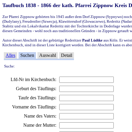
Taufbuch 1838 - 1866 der kath. Pfarrei Zippnow Kreis 
Zur Pfarrei Zippnow gehörten bis 1945 außer dem Dorf Zippnow (Sypnywo) noch d
(Dudylany), Freudenfier (Szwecja), Klawittersdorf (Glowaczewo), Rederitz (Nadarz
Stabitz und ein Lokalvikariat Rederitz mit der Tochterkirche in Doderlage wurd
diesen Gemeinden - wohl noch aus traditionellen Gründen - in Zippnow getauft 
Autor dieser Abschrift ist der gebürtige Rederitzer
Paul Lüdtke
aus Köln. Er weist
Kirchenbuch, sind in dieser Liste korrigiert worden. Bei der Abschrift kann es 
Alles
Suchen
Auswahl
Detail
Suche:
Lfd-Nr im Kirchenbuch:
Geburt des Täuflings:
Taufe des Täuflings:
Vorname des Täuflings:
Name des Vaters:
Name der Mutter: