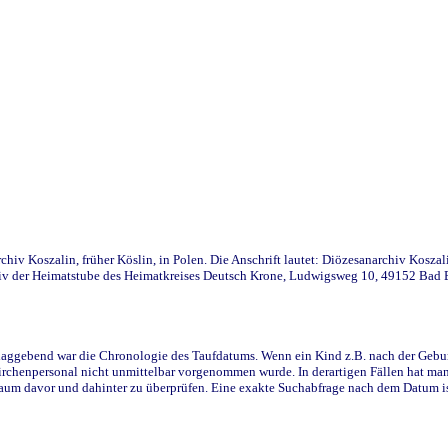
iv Koszalin, früher Köslin, in Polen. Die Anschrift lautet: Diözesanarchiv Koszal
v der Heimatstube des Heimatkreises Deutsch Krone, Ludwigsweg 10, 49152 Bad Ess
ggebend war die Chronologie des Taufdatums. Wenn ein Kind z.B. nach der Geburt 
rchenpersonal nicht unmittelbar vorgenommen wurde. In derartigen Fällen hat man d
raum davor und dahinter zu überprüfen. Eine exakte Suchabfrage nach dem Datum i