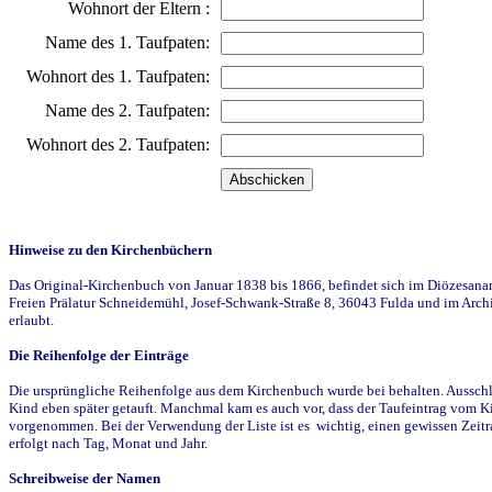
Wohnort der Eltern :
Name des 1. Taufpaten:
Wohnort des 1. Taufpaten:
Name des 2. Taufpaten:
Wohnort des 2. Taufpaten:
Hinweise zu den Kirchenbüchern
Das Original-Kirchenbuch von Januar 1838 bis 1866, befindet sich im Diözesanarch
Freien Prälatur Schneidemühl, Josef-Schwank-Straße 8, 36043 Fulda und im Archi
erlaubt.
Die Reihenfolge der Einträge
Die ursprüngliche Reihenfolge aus dem Kirchenbuch wurde bei behalten. Ausschla
Kind eben später getauft. Manchmal kam es auch vor, dass der Taufeintrag vom Ki
vorgenommen. Bei der Verwendung der Liste ist es wichtig, einen gewissen Zeit
erfolgt nach Tag, Monat und Jahr.
Schreibweise der Namen