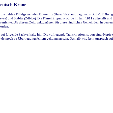
Deutsch Krone
ie beiden Filialgemeinden Briesenitz (Brzez`nica) und Jagdhaus (Budy). Früher g
yce) und Stabitz (Zdbice). Die Pfarrei Zippnow wurde im Jahr 1911 aufgeteilt und e
en errichtet. Ab diesem Zeitpunkt, müssen für diese ländlichen Gemeinden, in den
worden.
 auf folgende Sachverhalte hin: Die vorliegende Transkription ist von einer Kopie 
aber dennoch zu Übertragungsfehlern gekommen sein. Deshalb wird kein Anspruch auf 