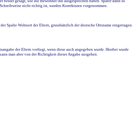
r besser gesagt, wie die Bewohner ihn ausgesprochen haben. Später dann so
e Schreibweise nicht richtig ist, wurden Korrekturen vorgenommen.
r Spalte Wohnort der Eltern, grundsätzlich der deutsche Ortsname eingetragen.
rtsangabe der Eltern vorliegt, wenn diese auch angegeben wurde. Hierbei wurde
d kann man aber von der Richtigkeit dieser Angabe ausgehen.