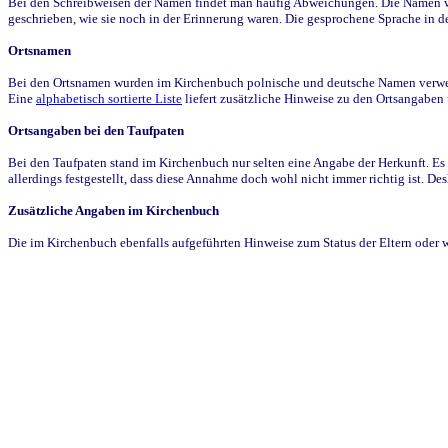
Bei den Schreibweisen der Namen findet man häufig Abweichungen. Die Namen wur
geschrieben, wie sie noch in der Erinnerung waren. Die gesprochene Sprache in de
Ortsnamen
Bei den Ortsnamen wurden im Kirchenbuch polnische und deutsche Namen verwende
Eine
alphabetisch sortierte Liste
liefert zusätzliche Hinweise zu den Ortsangabe
Ortsangaben bei den Taufpaten
Bei den Taufpaten stand im Kirchenbuch nur selten eine Angabe der Herkunft. Es 
allerdings festgestellt, dass diese Annahme doch wohl nicht immer richtig ist. D
Zusätzliche Angaben im Kirchenbuch
Die im Kirchenbuch ebenfalls aufgeführten Hinweise zum Status der Eltern oder 