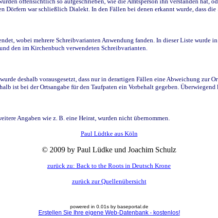
den offensichtlich so aufgeschrieben, wie die Amtsperson ihn verstanden hat, ode
n Dörfern war schließlich Dialekt. In den Fällen bei denen erkannt wurde, dass di
t, wobei mehrere Schreibvarianten Anwendung fanden. In dieser Liste wurde in de
n und den im Kirchenbuch verwendeten Schreibvarianten.
wurde deshalb vorausgesetzt, dass nur in derartigen Fällen eine Abweichung zur O
eshalb ist bei der Ortsangabe für den Taufpaten ein Vorbehalt gegeben. Überwiegen
weitere Angaben wie z. B. eine Heirat, wurden nicht übernommen.
Paul Lüdtke aus Köln
© 2009 by Paul Lüdke und Joachim Schulz
zurück zu: Back to the Roots in Deutsch Krone
zurück zur Quellenübersicht
powered in 0.01s by baseportal.de
Erstellen Sie Ihre eigene Web-Datenbank - kostenlos!