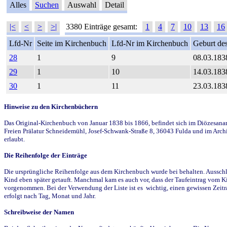
Alles
Suchen
Auswahl
Detail
|<
<
>
>|
3380 Einträge gesamt:
1
4
7
10
13
16
Lfd-Nr
Seite im Kirchenbuch
Lfd-Nr im Kirchenbuch
Geburt des
28
1
9
08.03.183
29
1
10
14.03.183
30
1
11
23.03.183
Hinweise zu den Kirchenbüchern
Das Original-Kirchenbuch von Januar 1838 bis 1866, befindet sich im Diözesanarch
Freien Prälatur Schneidemühl, Josef-Schwank-Straße 8, 36043 Fulda und im Archi
erlaubt.
Die Reihenfolge der Einträge
Die ursprüngliche Reihenfolge aus dem Kirchenbuch wurde bei behalten. Ausschla
Kind eben später getauft. Manchmal kam es auch vor, dass der Taufeintrag vom Ki
vorgenommen. Bei der Verwendung der Liste ist es wichtig, einen gewissen Zeit
erfolgt nach Tag, Monat und Jahr.
Schreibweise der Namen