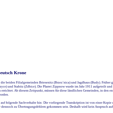
Deutsch Krone
ie beiden Filialgemeinden Briesenitz (Brzez`nica) und Jagdhaus (Budy). Früher g
yce) und Stabitz (Zdbice). Die Pfarrei Zippnow wurde im Jahr 1911 aufgeteilt und e
en errichtet. Ab diesem Zeitpunkt, müssen für diese ländlichen Gemeinden, in den
worden.
 auf folgende Sachverhalte hin: Die vorliegende Transkription ist von einer Kopie 
aber dennoch zu Übertragungsfehlern gekommen sein. Deshalb wird kein Anspruch auf 