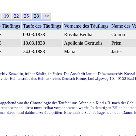
19
22
25
28
>>
 Täuflings
Taufe des Täuflings
Vorname des Täuflings
Name des Va
8
09.03.1838
Rosalia Bertha
Gramse
8
18.03.1838
Apollonia Gertrudis
Prien
8
24.03.1883
Maria
Jaster
iv Koszalin, früher Köslin, in Polen. Die Anschrift lautet: Diözesanarchiv Koszal
v der Heimatstube des Heimatkreises Deutsch Krone, Ludwigsweg 10, 49152 Bad Ess
ggebend war die Chronologie des Taufdatums. Wenn ein Kind z.B. nach der Geburt 
rchenpersonal nicht unmittelbar vorgenommen wurde. In derartigen Fällen hat man d
raum davor und dahinter zu überprüfen. Eine exakte Suchabfrage nach dem Datum i