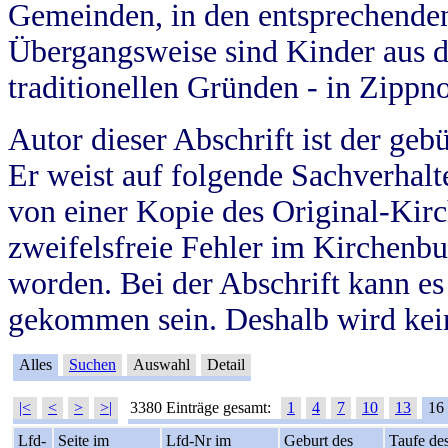
Gemeinden, in den entsprechende
Übergangsweise sind Kinder aus 
traditionellen Gründen - in Zippn
Autor dieser Abschrift ist der geb
Er weist auf folgende Sachverhalte
von einer Kopie des Original-Kirc
zweifelsfreie Fehler im Kirchenbuc
worden. Bei der Abschrift kann e
gekommen sein. Deshalb wird kein
Alles
Suchen
Auswahl
Detail
|<
<
>
>|
3380 Einträge gesamt:
1
4
7
10
13
16
Lfd-
Seite im
Lfd-Nr im
Geburt des
Taufe de