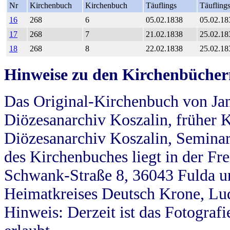
Nr
Kirchenbuch
Kirchenbuch
Täuflings
Täufling
16
268
6
05.02.1838
05.02.18
17
268
7
21.02.1838
25.02.18
18
268
8
22.02.1838
25.02.18
Hinweise zu den Kirchenbücher
Das Original-Kirchenbuch von Jan
Diözesanarchiv Koszalin, früher Kö
Diözesanarchiv Koszalin, Seminar
des Kirchenbuches liegt in der Fr
Schwank-Straße 8, 36043 Fulda u
Heimatkreises Deutsch Krone, Lu
Hinweis: Derzeit ist das Fotograf