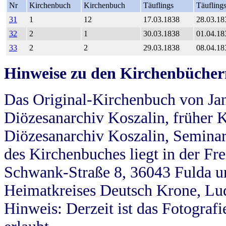
Nr
Kirchenbuch
Kirchenbuch
Täuflings
Täufling
31
1
12
17.03.1838
28.03.18
32
2
1
30.03.1838
01.04.18
33
2
2
29.03.1838
08.04.18
Hinweise zu den Kirchenbücher
Das Original-Kirchenbuch von Jan
Diözesanarchiv Koszalin, früher Kö
Diözesanarchiv Koszalin, Seminar
des Kirchenbuches liegt in der Fr
Schwank-Straße 8, 36043 Fulda u
Heimatkreises Deutsch Krone, Lu
Hinweis: Derzeit ist das Fotograf