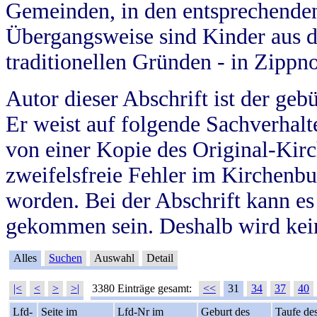
Gemeinden, in den entsprechende
Übergangsweise sind Kinder aus 
traditionellen Gründen - in Zippn
Autor dieser Abschrift ist der geb
Er weist auf folgende Sachverhalte
von einer Kopie des Original-Kirc
zweifelsfreie Fehler im Kirchenbuc
worden. Bei der Abschrift kann e
gekommen sein. Deshalb wird kein
Alles
Suchen
Auswahl
Detail
|<
<
>
>|
3380 Einträge gesamt:
<<
31
34
37
40
Lfd-
Seite im
Lfd-Nr im
Geburt des
Taufe de