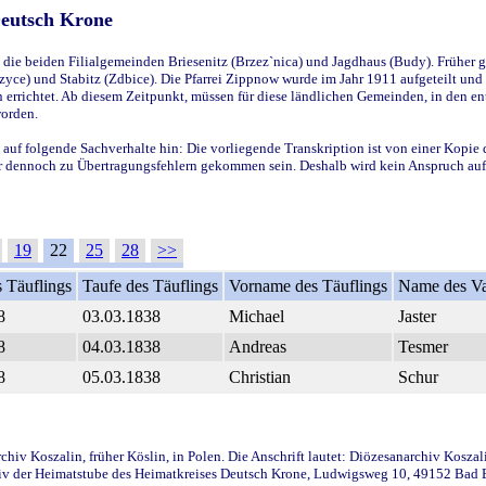
Deutsch Krone
ie beiden Filialgemeinden Briesenitz (Brzez`nica) und Jagdhaus (Budy). Früher g
yce) und Stabitz (Zdbice). Die Pfarrei Zippnow wurde im Jahr 1911 aufgeteilt und e
en errichtet. Ab diesem Zeitpunkt, müssen für diese ländlichen Gemeinden, in den
worden.
 auf folgende Sachverhalte hin: Die vorliegende Transkription ist von einer Kopie 
aber dennoch zu Übertragungsfehlern gekommen sein. Deshalb wird kein Anspruch auf 
19
22
25
28
>>
 Täuflings
Taufe des Täuflings
Vorname des Täuflings
Name des Va
8
03.03.1838
Michael
Jaster
8
04.03.1838
Andreas
Tesmer
8
05.03.1838
Christian
Schur
iv Koszalin, früher Köslin, in Polen. Die Anschrift lautet: Diözesanarchiv Koszal
v der Heimatstube des Heimatkreises Deutsch Krone, Ludwigsweg 10, 49152 Bad Ess