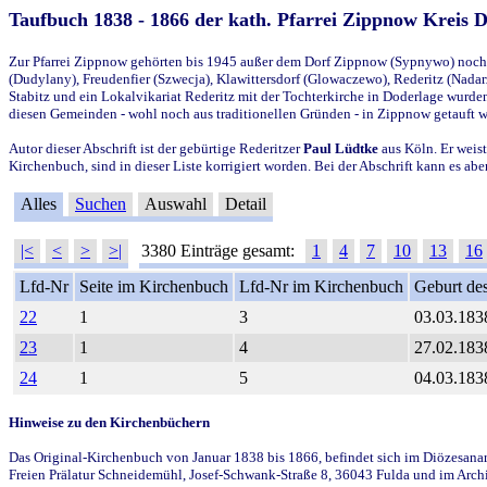
Taufbuch 1838 - 1866 der kath. Pfarrei Zippnow Kreis 
Zur Pfarrei Zippnow gehörten bis 1945 außer dem Dorf Zippnow (Sypnywo) noch d
(Dudylany), Freudenfier (Szwecja), Klawittersdorf (Glowaczewo), Rederitz (Nadarz
Stabitz und ein Lokalvikariat Rederitz mit der Tochterkirche in Doderlage wurd
diesen Gemeinden - wohl noch aus traditionellen Gründen - in Zippnow getauft 
Autor dieser Abschrift ist der gebürtige Rederitzer
Paul Lüdtke
aus Köln. Er weist
Kirchenbuch, sind in dieser Liste korrigiert worden. Bei der Abschrift kann es 
Alles
Suchen
Auswahl
Detail
|<
<
>
>|
3380 Einträge gesamt:
1
4
7
10
13
16
Lfd-Nr
Seite im Kirchenbuch
Lfd-Nr im Kirchenbuch
Geburt des
22
1
3
03.03.183
23
1
4
27.02.183
24
1
5
04.03.183
Hinweise zu den Kirchenbüchern
Das Original-Kirchenbuch von Januar 1838 bis 1866, befindet sich im Diözesanarch
Freien Prälatur Schneidemühl, Josef-Schwank-Straße 8, 36043 Fulda und im Archi