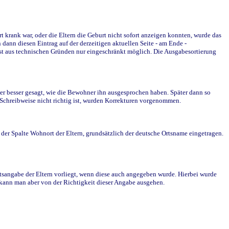
krank war, oder die Eltern die Geburt nicht sofort anzeigen konnten, wurde das
ann diesen Eintrag auf der derzeitigen aktuellen Seite - am Ende -
st aus technischen Gründen nur eingeschränkt möglich. Die Ausgabesortierung
r besser gesagt, wie die Bewohner ihn ausgesprochen haben. Später dann so
e Schreibweise nicht richtig ist, wurden Korrekturen vorgenommen.
r Spalte Wohnort der Eltern, grundsätzlich der deutsche Ortsname eingetragen.
rtsangabe der Eltern vorliegt, wenn diese auch angegeben wurde. Hierbei wurde
d kann man aber von der Richtigkeit dieser Angabe ausgehen.