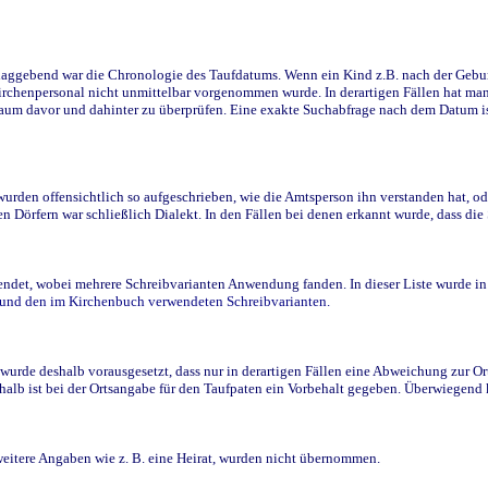
ggebend war die Chronologie des Taufdatums. Wenn ein Kind z.B. nach der Geburt 
rchenpersonal nicht unmittelbar vorgenommen wurde. In derartigen Fällen hat man d
raum davor und dahinter zu überprüfen. Eine exakte Suchabfrage nach dem Datum i
den offensichtlich so aufgeschrieben, wie die Amtsperson ihn verstanden hat, ode
n Dörfern war schließlich Dialekt. In den Fällen bei denen erkannt wurde, dass di
t, wobei mehrere Schreibvarianten Anwendung fanden. In dieser Liste wurde in de
n und den im Kirchenbuch verwendeten Schreibvarianten.
wurde deshalb vorausgesetzt, dass nur in derartigen Fällen eine Abweichung zur O
eshalb ist bei der Ortsangabe für den Taufpaten ein Vorbehalt gegeben. Überwiegen
weitere Angaben wie z. B. eine Heirat, wurden nicht übernommen.