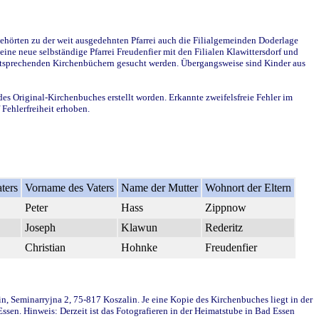
ehörten zu der weit ausgedehnten Pfarrei auch die Filialgemeinden Doderlage
ine neue selbständige Pfarrei Freudenfier mit den Filialen Klawittersdorf und
 entsprechenden Kirchenbüchern gesucht werden. Übergangsweise sind Kinder aus
des Original-Kirchenbuches erstellt worden. Erkannte zweifelsfreie Fehler im
Fehlerfreiheit erhoben.
ters
Vorname des Vaters
Name der Mutter
Wohnort der Eltern
Peter
Hass
Zippnow
Joseph
Klawun
Rederitz
Christian
Hohnke
Freudenfier
in, Seminarryjna 2, 75-817 Koszalin. Je eine Kopie des Kirchenbuches liegt in der
en. Hinweis: Derzeit ist das Fotografieren in der Heimatstube in Bad Essen