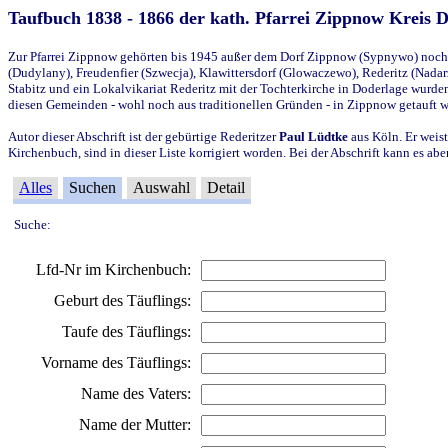
Taufbuch 1838 - 1866 der kath. Pfarrei Zippnow Kreis 
Zur Pfarrei Zippnow gehörten bis 1945 außer dem Dorf Zippnow (Sypnywo) noch d
(Dudylany), Freudenfier (Szwecja), Klawittersdorf (Glowaczewo), Rederitz (Nadarz
Stabitz und ein Lokalvikariat Rederitz mit der Tochterkirche in Doderlage wurd
diesen Gemeinden - wohl noch aus traditionellen Gründen - in Zippnow getauft 
Autor dieser Abschrift ist der gebürtige Rederitzer
Paul Lüdtke
aus Köln. Er weist
Kirchenbuch, sind in dieser Liste korrigiert worden. Bei der Abschrift kann es 
Alles
Suchen
Auswahl
Detail
Suche:
Lfd-Nr im Kirchenbuch:
Geburt des Täuflings:
Taufe des Täuflings:
Vorname des Täuflings:
Name des Vaters:
Name der Mutter: