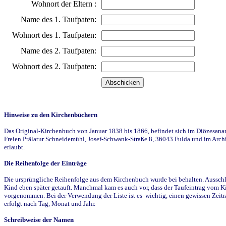
Wohnort der Eltern :
Name des 1. Taufpaten:
Wohnort des 1. Taufpaten:
Name des 2. Taufpaten:
Wohnort des 2. Taufpaten:
Hinweise zu den Kirchenbüchern
Das Original-Kirchenbuch von Januar 1838 bis 1866, befindet sich im Diözesanarch
Freien Prälatur Schneidemühl, Josef-Schwank-Straße 8, 36043 Fulda und im Archi
erlaubt.
Die Reihenfolge der Einträge
Die ursprüngliche Reihenfolge aus dem Kirchenbuch wurde bei behalten. Ausschla
Kind eben später getauft. Manchmal kam es auch vor, dass der Taufeintrag vom Ki
vorgenommen. Bei der Verwendung der Liste ist es wichtig, einen gewissen Zeit
erfolgt nach Tag, Monat und Jahr.
Schreibweise der Namen