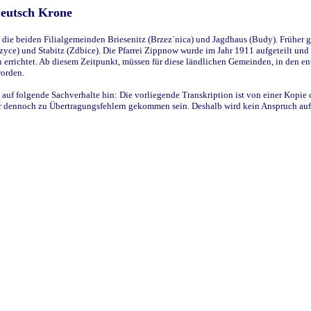
Deutsch Krone
ie beiden Filialgemeinden Briesenitz (Brzez`nica) und Jagdhaus (Budy). Früher g
yce) und Stabitz (Zdbice). Die Pfarrei Zippnow wurde im Jahr 1911 aufgeteilt und e
en errichtet. Ab diesem Zeitpunkt, müssen für diese ländlichen Gemeinden, in den
worden.
 auf folgende Sachverhalte hin: Die vorliegende Transkription ist von einer Kopie 
aber dennoch zu Übertragungsfehlern gekommen sein. Deshalb wird kein Anspruch auf 