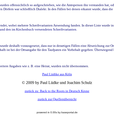
den offensichtlich so aufgeschrieben, wie die Amtsperson ihn verstanden hat, ode
n Dörfern war schließlich Dialekt. In den Fällen bei denen erkannt wurde, dass di
t, wobei mehrere Schreibvarianten Anwendung fanden. In dieser Liste wurde in de
n und den im Kirchenbuch verwendeten Schreibvarianten.
wurde deshalb vorausgesetzt, dass nur in derartigen Fällen eine Abweichung zur O
eshalb ist bei der Ortsangabe für den Taufpaten ein Vorbehalt gegeben. Überwiegen
weitere Angaben wie z. B. eine Heirat, wurden nicht übernommen.
Paul Lüdtke aus Köln
© 2009 by Paul Lüdke und Joachim Schulz
zurück zu: Back to the Roots in Deutsch Krone
zurück zur Quellenübersicht
powered in 0.00s by baseportal.de