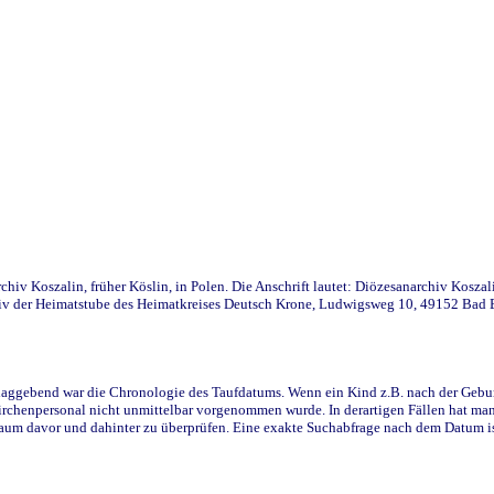
iv Koszalin, früher Köslin, in Polen. Die Anschrift lautet: Diözesanarchiv Koszal
v der Heimatstube des Heimatkreises Deutsch Krone, Ludwigsweg 10, 49152 Bad Ess
ggebend war die Chronologie des Taufdatums. Wenn ein Kind z.B. nach der Geburt 
rchenpersonal nicht unmittelbar vorgenommen wurde. In derartigen Fällen hat man d
raum davor und dahinter zu überprüfen. Eine exakte Suchabfrage nach dem Datum i