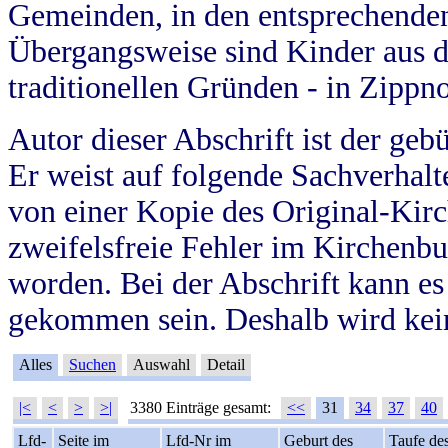
Gemeinden, in den entsprechende
Übergangsweise sind Kinder aus 
traditionellen Gründen - in Zippn
Autor dieser Abschrift ist der geb
Er weist auf folgende Sachverhalte
von einer Kopie des Original-Kirc
zweifelsfreie Fehler im Kirchenbuc
worden. Bei der Abschrift kann e
gekommen sein. Deshalb wird kein
Alles
Suchen
Auswahl
Detail
|<
<
>
>|
3380 Einträge gesamt:
<<
31
34
37
40
Lfd-
Seite im
Lfd-Nr im
Geburt des
Taufe de