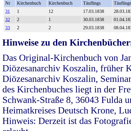
Nr
Kirchenbuch
Kirchenbuch
Täuflings
Täufling
31
1
12
17.03.1838
28.03.18
32
2
1
30.03.1838
01.04.18
33
2
2
29.03.1838
08.04.18
Hinweise zu den Kirchenbücher
Das Original-Kirchenbuch von Jan
Diözesanarchiv Koszalin, früher Kö
Diözesanarchiv Koszalin, Seminar
des Kirchenbuches liegt in der Fr
Schwank-Straße 8, 36043 Fulda u
Heimatkreises Deutsch Krone, Lu
Hinweis: Derzeit ist das Fotograf