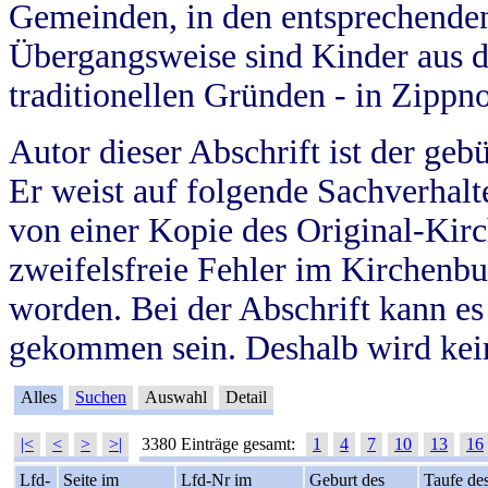
Gemeinden, in den entsprechende
Übergangsweise sind Kinder aus 
traditionellen Gründen - in Zippn
Autor dieser Abschrift ist der geb
Er weist auf folgende Sachverhalte
von einer Kopie des Original-Kirc
zweifelsfreie Fehler im Kirchenbuc
worden. Bei der Abschrift kann e
gekommen sein. Deshalb wird kein
Alles
Suchen
Auswahl
Detail
|<
<
>
>|
3380 Einträge gesamt:
1
4
7
10
13
16
Lfd-
Seite im
Lfd-Nr im
Geburt des
Taufe de