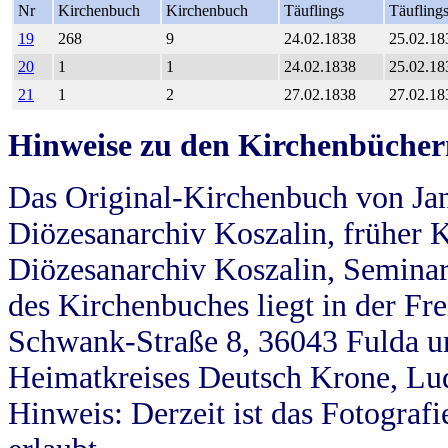
Nr
Kirchenbuch
Kirchenbuch
Täuflings
Täufling
19
268
9
24.02.1838
25.02.18
20
1
1
24.02.1838
25.02.18
21
1
2
27.02.1838
27.02.18
Hinweise zu den Kirchenbücher
Das Original-Kirchenbuch von Jan
Diözesanarchiv Koszalin, früher Kö
Diözesanarchiv Koszalin, Seminar
des Kirchenbuches liegt in der Fr
Schwank-Straße 8, 36043 Fulda u
Heimatkreises Deutsch Krone, Lu
Hinweis: Derzeit ist das Fotograf