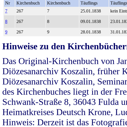
Nr
Kirchenbuch
Kirchenbuch
Täuflings
Täufling
7
267
7
25.01.1838
kein Eint
8
267
8
09.01.1838
23.01.18
9
267
9
28.01.1838
31.01.18
Hinweise zu den Kirchenbücher
Das Original-Kirchenbuch von Jan
Diözesanarchiv Koszalin, früher Kö
Diözesanarchiv Koszalin, Seminar
des Kirchenbuches liegt in der Fr
Schwank-Straße 8, 36043 Fulda u
Heimatkreises Deutsch Krone, Lu
Hinweis: Derzeit ist das Fotograf