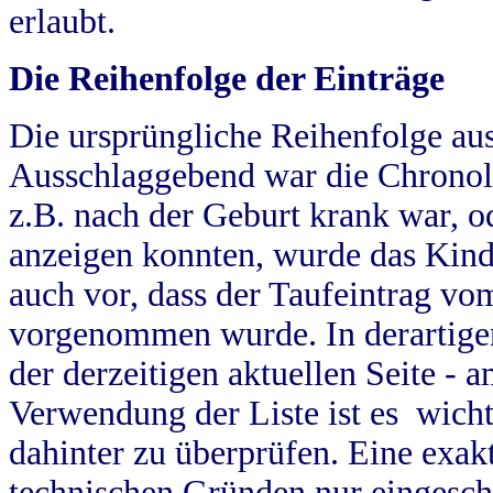
erlaubt.
Die Reihenfolge der Einträge
Die ursprüngliche Reihenfolge au
Ausschlaggebend war die Chronol
z.B. nach der Geburt krank war, od
anzeigen konnten, wurde das Kind
auch vor, dass der Taufeintrag vo
vorgenommen wurde. In derartigen
der derzeitigen aktuellen Seite -
Verwendung der Liste ist es wich
dahinter zu überprüfen. Eine exa
technischen Gründen nur eingesch