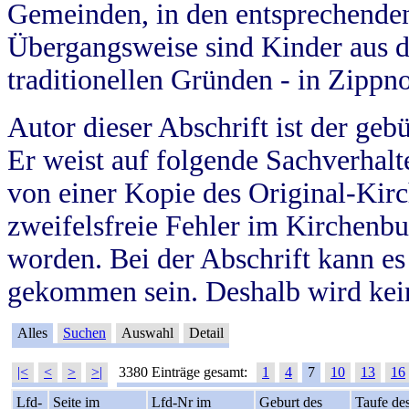
Gemeinden, in den entsprechende
Übergangsweise sind Kinder aus 
traditionellen Gründen - in Zippn
Autor dieser Abschrift ist der geb
Er weist auf folgende Sachverhalte
von einer Kopie des Original-Kirc
zweifelsfreie Fehler im Kirchenbuc
worden. Bei der Abschrift kann e
gekommen sein. Deshalb wird kein
Alles
Suchen
Auswahl
Detail
|<
<
>
>|
3380 Einträge gesamt:
1
4
7
10
13
16
Lfd-
Seite im
Lfd-Nr im
Geburt des
Taufe de