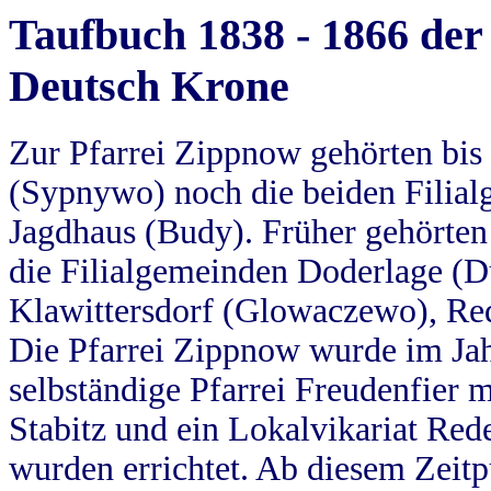
Taufbuch 1838 - 1866 der
Deutsch Krone
Zur Pfarrei Zippnow gehörten bi
(Sypnywo) noch die beiden Filial
Jagdhaus (Budy). Früher gehörten 
die Filialgemeinden Doderlage (D
Klawittersdorf (Glowaczewo), Red
Die Pfarrei Zippnow wurde im Jah
selbständige Pfarrei Freudenfier m
Stabitz und ein Lokalvikariat Red
wurden errichtet. Ab diesem Zeitp