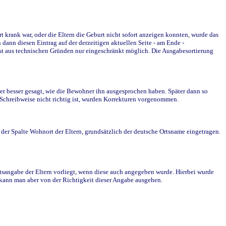
krank war, oder die Eltern die Geburt nicht sofort anzeigen konnten, wurde das
ann diesen Eintrag auf der derzeitigen aktuellen Seite - am Ende -
st aus technischen Gründen nur eingeschränkt möglich. Die Ausgabesortierung
r besser gesagt, wie die Bewohner ihn ausgesprochen haben. Später dann so
e Schreibweise nicht richtig ist, wurden Korrekturen vorgenommen.
r Spalte Wohnort der Eltern, grundsätzlich der deutsche Ortsname eingetragen.
rtsangabe der Eltern vorliegt, wenn diese auch angegeben wurde. Hierbei wurde
d kann man aber von der Richtigkeit dieser Angabe ausgehen.