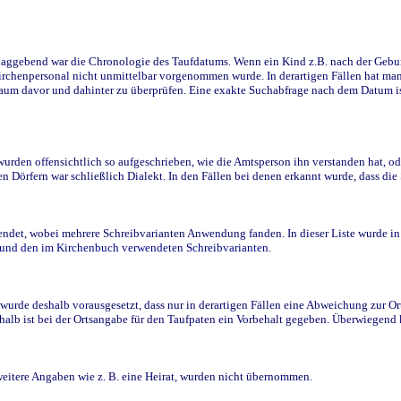
ggebend war die Chronologie des Taufdatums. Wenn ein Kind z.B. nach der Geburt 
rchenpersonal nicht unmittelbar vorgenommen wurde. In derartigen Fällen hat man d
raum davor und dahinter zu überprüfen. Eine exakte Suchabfrage nach dem Datum i
den offensichtlich so aufgeschrieben, wie die Amtsperson ihn verstanden hat, ode
n Dörfern war schließlich Dialekt. In den Fällen bei denen erkannt wurde, dass di
t, wobei mehrere Schreibvarianten Anwendung fanden. In dieser Liste wurde in de
n und den im Kirchenbuch verwendeten Schreibvarianten.
wurde deshalb vorausgesetzt, dass nur in derartigen Fällen eine Abweichung zur O
eshalb ist bei der Ortsangabe für den Taufpaten ein Vorbehalt gegeben. Überwiegen
weitere Angaben wie z. B. eine Heirat, wurden nicht übernommen.