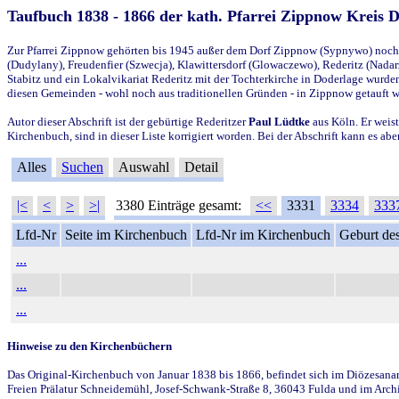
Taufbuch 1838 - 1866 der kath. Pfarrei Zippnow Kreis 
Zur Pfarrei Zippnow gehörten bis 1945 außer dem Dorf Zippnow (Sypnywo) noch d
(Dudylany), Freudenfier (Szwecja), Klawittersdorf (Glowaczewo), Rederitz (Nadarz
Stabitz und ein Lokalvikariat Rederitz mit der Tochterkirche in Doderlage wurd
diesen Gemeinden - wohl noch aus traditionellen Gründen - in Zippnow getauft 
Autor dieser Abschrift ist der gebürtige Rederitzer
Paul Lüdtke
aus Köln. Er weist
Kirchenbuch, sind in dieser Liste korrigiert worden. Bei der Abschrift kann es 
Alles
Suchen
Auswahl
Detail
|<
<
>
>|
3380 Einträge gesamt:
<<
3331
3334
333
Lfd-Nr
Seite im Kirchenbuch
Lfd-Nr im Kirchenbuch
Geburt des
...
...
...
Hinweise zu den Kirchenbüchern
Das Original-Kirchenbuch von Januar 1838 bis 1866, befindet sich im Diözesanarch
Freien Prälatur Schneidemühl, Josef-Schwank-Straße 8, 36043 Fulda und im Archi