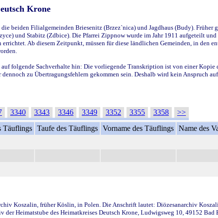
Deutsch Krone
ie beiden Filialgemeinden Briesenitz (Brzez`nica) und Jagdhaus (Budy). Früher g
yce) und Stabitz (Zdbice). Die Pfarrei Zippnow wurde im Jahr 1911 aufgeteilt und e
en errichtet. Ab diesem Zeitpunkt, müssen für diese ländlichen Gemeinden, in den
worden.
 auf folgende Sachverhalte hin: Die vorliegende Transkription ist von einer Kopie 
aber dennoch zu Übertragungsfehlern gekommen sein. Deshalb wird kein Anspruch auf 
7
3340
3343
3346
3349
3352
3355
3358
>>
 Täuflings
Taufe des Täuflings
Vorname des Täuflings
Name des Va
iv Koszalin, früher Köslin, in Polen. Die Anschrift lautet: Diözesanarchiv Koszal
v der Heimatstube des Heimatkreises Deutsch Krone, Ludwigsweg 10, 49152 Bad Ess