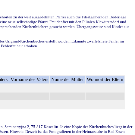
ehörten zu der weit ausgedehnten Pfarrei auch die Filialgemeinden Doderlage
ine neue selbständige Pfarrei Freudenfier mit den Filialen Klawittersdorf und
 entsprechenden Kirchenbüchern gesucht werden. Übergangsweise sind Kinder aus
des Original-Kirchenbuches erstellt worden. Erkannte zweifelsfreie Fehler im
Fehlerfreiheit erhoben.
ters
Vorname des Vaters
Name der Mutter
Wohnort der Eltern
in, Seminarryjna 2, 75-817 Koszalin. Je eine Kopie des Kirchenbuches liegt in der
en. Hinweis: Derzeit ist das Fotografieren in der Heimatstube in Bad Essen