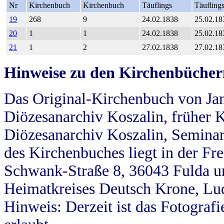
Nr
Kirchenbuch
Kirchenbuch
Täuflings
Täufling
19
268
9
24.02.1838
25.02.18
20
1
1
24.02.1838
25.02.18
21
1
2
27.02.1838
27.02.18
Hinweise zu den Kirchenbücher
Das Original-Kirchenbuch von Jan
Diözesanarchiv Koszalin, früher Kö
Diözesanarchiv Koszalin, Seminar
des Kirchenbuches liegt in der Fr
Schwank-Straße 8, 36043 Fulda u
Heimatkreises Deutsch Krone, Lu
Hinweis: Derzeit ist das Fotograf