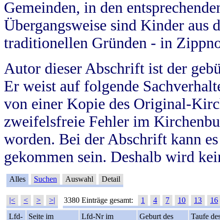
Gemeinden, in den entsprechende
Übergangsweise sind Kinder aus 
traditionellen Gründen - in Zippn
Autor dieser Abschrift ist der geb
Er weist auf folgende Sachverhalte
von einer Kopie des Original-Kirc
zweifelsfreie Fehler im Kirchenbuc
worden. Bei der Abschrift kann e
gekommen sein. Deshalb wird kein
Alles
Suchen
Auswahl
Detail
|<
<
>
>|
3380 Einträge gesamt:
1
4
7
10
13
16
Lfd-
Seite im
Lfd-Nr im
Geburt des
Taufe de