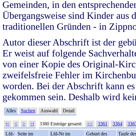
Gemeinden, in den entsprechende
Übergangsweise sind Kinder aus 
traditionellen Gründen - in Zippn
Autor dieser Abschrift ist der geb
Er weist auf folgende Sachverhalte
von einer Kopie des Original-Kirc
zweifelsfreie Fehler im Kirchenbuc
worden. Bei der Abschrift kann e
gekommen sein. Deshalb wird kein
Alles
Suchen
Auswahl
Detail
|<
<
>
>|
3380 Einträge gesamt:
<<
3361
3364
336
Lfd-
Seite im
Lfd-Nr im
Geburt des
Taufe de