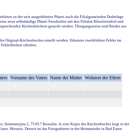
ehörten zu der weit ausgedehnten Pfarrei auch die Filialgemeinden Doderlage
ine neue selbständige Pfarrei Freudenfier mit den Filialen Klawittersdorf und
 entsprechenden Kirchenbüchern gesucht werden. Übergangsweise sind Kinder aus
des Original-Kirchenbuches erstellt worden. Erkannte zweifelsfreie Fehler im
Fehlerfreiheit erhoben.
ters
Vorname des Vaters
Name der Mutter
Wohnort der Eltern
in, Seminarryjna 2, 75-817 Koszalin. Je eine Kopie des Kirchenbuches liegt in der
en. Hinweis: Derzeit ist das Fotografieren in der Heimatstube in Bad Essen