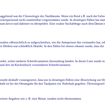
ggebend war die Chronologie des Taufdatums. Wenn ein Kind z.B. nach der Geburt 
rchenpersonal nicht unmittelbar vorgenommen wurde. In derartigen Fällen hat man d
raum davor und dahinter zu überprüfen. Eine exakte Suchabfrage nach dem Datum i
den offensichtlich so aufgeschrieben, wie die Amtsperson ihn verstanden hat, ode
n Dörfern war schließlich Dialekt. In den Fällen bei denen erkannt wurde, dass di
t, wobei mehrere Schreibvarianten Anwendung fanden. In dieser Liste wurde in de
n und den im Kirchenbuch verwendeten Schreibvarianten.
wurde deshalb vorausgesetzt, dass nur in derartigen Fällen eine Abweichung zur O
eshalb ist bei der Ortsangabe für den Taufpaten ein Vorbehalt gegeben. Überwiegen
weitere Angaben wie z. B. eine Heirat, wurden nicht übernommen.