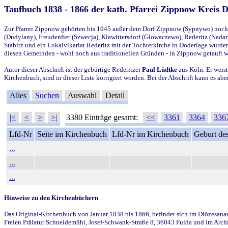
Taufbuch 1838 - 1866 der kath. Pfarrei Zippnow Kreis 
Zur Pfarrei Zippnow gehörten bis 1945 außer dem Dorf Zippnow (Sypnywo) noch d
(Dudylany), Freudenfier (Szwecja), Klawittersdorf (Glowaczewo), Rederitz (Nadarz
Stabitz und ein Lokalvikariat Rederitz mit der Tochterkirche in Doderlage wurd
diesen Gemeinden - wohl noch aus traditionellen Gründen - in Zippnow getauft 
Autor dieser Abschrift ist der gebürtige Rederitzer
Paul Lüdtke
aus Köln. Er weist
Kirchenbuch, sind in dieser Liste korrigiert worden. Bei der Abschrift kann es 
Alles
Suchen
Auswahl
Detail
|<
<
>
>|
3380 Einträge gesamt:
<<
3361
3364
336
Lfd-Nr
Seite im Kirchenbuch
Lfd-Nr im Kirchenbuch
Geburt des
...
...
...
Hinweise zu den Kirchenbüchern
Das Original-Kirchenbuch von Januar 1838 bis 1866, befindet sich im Diözesanarch
Freien Prälatur Schneidemühl, Josef-Schwank-Straße 8, 36043 Fulda und im Archi