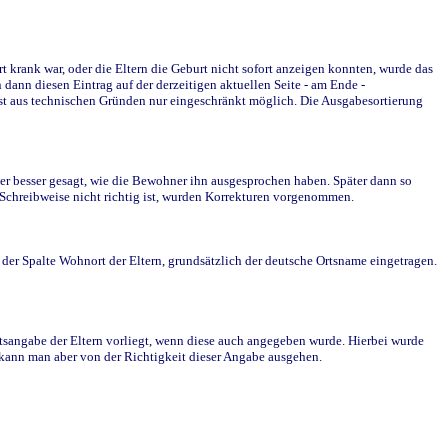
krank war, oder die Eltern die Geburt nicht sofort anzeigen konnten, wurde das
ann diesen Eintrag auf der derzeitigen aktuellen Seite - am Ende -
st aus technischen Gründen nur eingeschränkt möglich. Die Ausgabesortierung
r besser gesagt, wie die Bewohner ihn ausgesprochen haben. Später dann so
e Schreibweise nicht richtig ist, wurden Korrekturen vorgenommen.
r Spalte Wohnort der Eltern, grundsätzlich der deutsche Ortsname eingetragen.
rtsangabe der Eltern vorliegt, wenn diese auch angegeben wurde. Hierbei wurde
d kann man aber von der Richtigkeit dieser Angabe ausgehen.