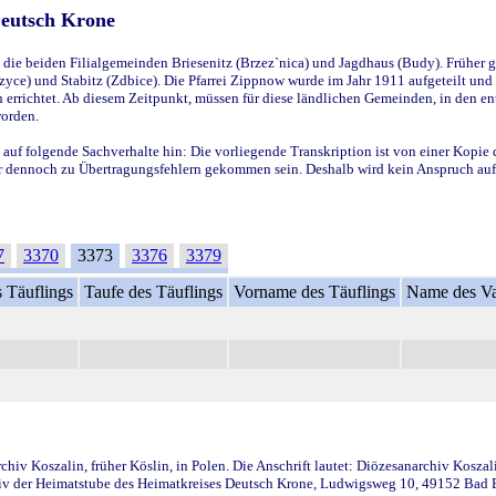
Deutsch Krone
ie beiden Filialgemeinden Briesenitz (Brzez`nica) und Jagdhaus (Budy). Früher g
yce) und Stabitz (Zdbice). Die Pfarrei Zippnow wurde im Jahr 1911 aufgeteilt und e
en errichtet. Ab diesem Zeitpunkt, müssen für diese ländlichen Gemeinden, in den
worden.
 auf folgende Sachverhalte hin: Die vorliegende Transkription ist von einer Kopie 
aber dennoch zu Übertragungsfehlern gekommen sein. Deshalb wird kein Anspruch auf 
7
3370
3373
3376
3379
 Täuflings
Taufe des Täuflings
Vorname des Täuflings
Name des Va
iv Koszalin, früher Köslin, in Polen. Die Anschrift lautet: Diözesanarchiv Koszal
v der Heimatstube des Heimatkreises Deutsch Krone, Ludwigsweg 10, 49152 Bad Ess