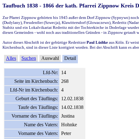
Taufbuch 1838 - 1866 der kath. Pfarrei Zippnow Kreis 
Zur Pfarrei Zippnow gehörten bis 1945 außer dem Dorf Zippnow (Sypnywo) noch d
(Dudylany), Freudenfier (Szwecja), Klawittersdorf (Glowaczewo), Rederitz (Nadarz
Stabitz und ein Lokalvikariat Rederitz mit der Tochterkirche in Doderlage wurd
diesen Gemeinden - wohl noch aus traditionellen Gründen - in Zippnow getauft 
Autor dieser Abschrift ist der gebürtige Rederitzer
Paul Lüdtke
aus Köln. Er weist
Kirchenbuch, sind in dieser Liste korrigiert worden. Bei der Abschrift kann es 
Alles
Suchen
Auswahl
Detail
Lfd-Nr:
14
Seite im Kirchenbuch:
268
Lfd-Nr im Kirchenbuch:
4
Geburt des Täuflings:
12.02.1838
Taufe des Täuflings:
14.02.1838
Vorname des Täuflings:
Justina
Name des Vaters:
Hohnke
Vorname des Vaters:
Peter