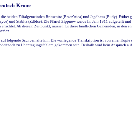
Deutsch Krone
ie beiden Filialgemeinden Briesenitz (Brzez`nica) und Jagdhaus (Budy). Früher g
yce) und Stabitz (Zdbice). Die Pfarrei Zippnow wurde im Jahr 1911 aufgeteilt und e
en errichtet. Ab diesem Zeitpunkt, müssen für diese ländlichen Gemeinden, in den
worden.
 auf folgende Sachverhalte hin: Die vorliegende Transkription ist von einer Kopie 
aber dennoch zu Übertragungsfehlern gekommen sein. Deshalb wird kein Anspruch auf 