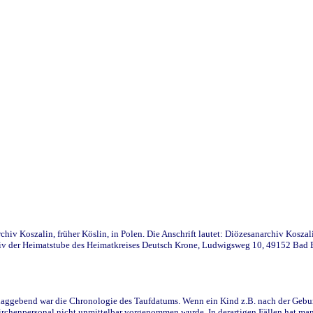
iv Koszalin, früher Köslin, in Polen. Die Anschrift lautet: Diözesanarchiv Koszal
v der Heimatstube des Heimatkreises Deutsch Krone, Ludwigsweg 10, 49152 Bad Ess
ggebend war die Chronologie des Taufdatums. Wenn ein Kind z.B. nach der Geburt 
rchenpersonal nicht unmittelbar vorgenommen wurde. In derartigen Fällen hat man d