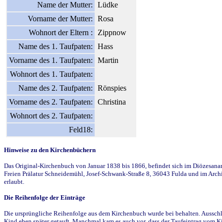
Name der Mutter:
Lüdke
Vorname der Mutter:
Rosa
Wohnort der Eltern :
Zippnow
Name des 1. Taufpaten:
Hass
Vorname des 1. Taufpaten:
Martin
Wohnort des 1. Taufpaten:
Name des 2. Taufpaten:
Rönspies
Vorname des 2. Taufpaten:
Christina
Wohnort des 2. Taufpaten:
Feld18:
Hinweise zu den Kirchenbüchern
Das Original-Kirchenbuch von Januar 1838 bis 1866, befindet sich im Diözesanarch
Freien Prälatur Schneidemühl, Josef-Schwank-Straße 8, 36043 Fulda und im Archi
erlaubt.
Die Reihenfolge der Einträge
Die ursprüngliche Reihenfolge aus dem Kirchenbuch wurde bei behalten. Ausschla
Kind eben später getauft. Manchmal kam es auch vor, dass der Taufeintrag vom Ki