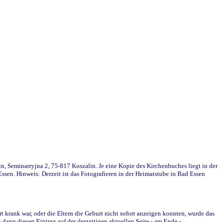
in, Seminarryjna 2, 75-817 Koszalin. Je eine Kopie des Kirchenbuches liegt in der
en. Hinweis: Derzeit ist das Fotografieren in der Heimatstube in Bad Essen
krank war, oder die Eltern die Geburt nicht sofort anzeigen konnten, wurde das
ann diesen Eintrag auf der derzeitigen aktuellen Seite - am Ende -