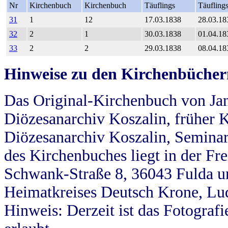
Nr
Kirchenbuch
Kirchenbuch
Täuflings
Täufling
31
1
12
17.03.1838
28.03.18
32
2
1
30.03.1838
01.04.18
33
2
2
29.03.1838
08.04.18
Hinweise zu den Kirchenbücher
Das Original-Kirchenbuch von Jan
Diözesanarchiv Koszalin, früher Kö
Diözesanarchiv Koszalin, Seminar
des Kirchenbuches liegt in der Fr
Schwank-Straße 8, 36043 Fulda u
Heimatkreises Deutsch Krone, Lu
Hinweis: Derzeit ist das Fotograf