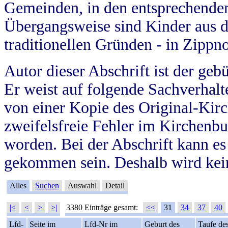
Gemeinden, in den entsprechende
Übergangsweise sind Kinder aus 
traditionellen Gründen - in Zippn
Autor dieser Abschrift ist der geb
Er weist auf folgende Sachverhalte
von einer Kopie des Original-Kirc
zweifelsfreie Fehler im Kirchenbuc
worden. Bei der Abschrift kann e
gekommen sein. Deshalb wird kein
Alles
Suchen
Auswahl
Detail
|<
<
>
>|
3380 Einträge gesamt:
<<
31
34
37
40
Lfd-
Seite im
Lfd-Nr im
Geburt des
Taufe de