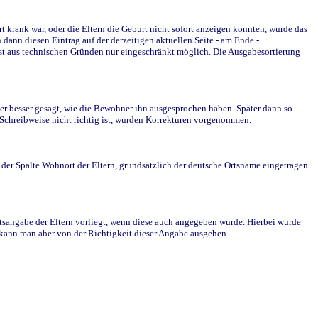
krank war, oder die Eltern die Geburt nicht sofort anzeigen konnten, wurde das
ann diesen Eintrag auf der derzeitigen aktuellen Seite - am Ende -
st aus technischen Gründen nur eingeschränkt möglich. Die Ausgabesortierung
r besser gesagt, wie die Bewohner ihn ausgesprochen haben. Später dann so
e Schreibweise nicht richtig ist, wurden Korrekturen vorgenommen.
r Spalte Wohnort der Eltern, grundsätzlich der deutsche Ortsname eingetragen.
rtsangabe der Eltern vorliegt, wenn diese auch angegeben wurde. Hierbei wurde
d kann man aber von der Richtigkeit dieser Angabe ausgehen.