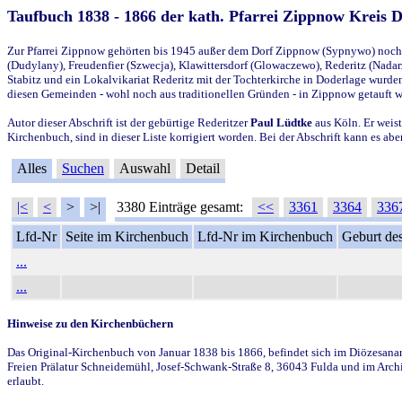
Taufbuch 1838 - 1866 der kath. Pfarrei Zippnow Kreis 
Zur Pfarrei Zippnow gehörten bis 1945 außer dem Dorf Zippnow (Sypnywo) noch d
(Dudylany), Freudenfier (Szwecja), Klawittersdorf (Glowaczewo), Rederitz (Nadarz
Stabitz und ein Lokalvikariat Rederitz mit der Tochterkirche in Doderlage wurd
diesen Gemeinden - wohl noch aus traditionellen Gründen - in Zippnow getauft 
Autor dieser Abschrift ist der gebürtige Rederitzer
Paul Lüdtke
aus Köln. Er weist
Kirchenbuch, sind in dieser Liste korrigiert worden. Bei der Abschrift kann es 
Alles
Suchen
Auswahl
Detail
|<
<
>
>|
3380 Einträge gesamt:
<<
3361
3364
336
Lfd-Nr
Seite im Kirchenbuch
Lfd-Nr im Kirchenbuch
Geburt des
...
...
Hinweise zu den Kirchenbüchern
Das Original-Kirchenbuch von Januar 1838 bis 1866, befindet sich im Diözesanarch
Freien Prälatur Schneidemühl, Josef-Schwank-Straße 8, 36043 Fulda und im Archi
erlaubt.