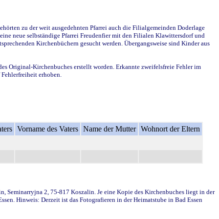
ehörten zu der weit ausgedehnten Pfarrei auch die Filialgemeinden Doderlage
ine neue selbständige Pfarrei Freudenfier mit den Filialen Klawittersdorf und
 entsprechenden Kirchenbüchern gesucht werden. Übergangsweise sind Kinder aus
des Original-Kirchenbuches erstellt worden. Erkannte zweifelsfreie Fehler im
Fehlerfreiheit erhoben.
ters
Vorname des Vaters
Name der Mutter
Wohnort der Eltern
in, Seminarryjna 2, 75-817 Koszalin. Je eine Kopie des Kirchenbuches liegt in der
en. Hinweis: Derzeit ist das Fotografieren in der Heimatstube in Bad Essen