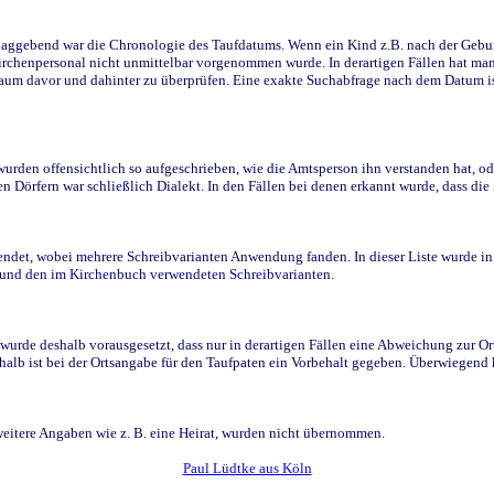
ggebend war die Chronologie des Taufdatums. Wenn ein Kind z.B. nach der Geburt 
rchenpersonal nicht unmittelbar vorgenommen wurde. In derartigen Fällen hat man d
raum davor und dahinter zu überprüfen. Eine exakte Suchabfrage nach dem Datum i
den offensichtlich so aufgeschrieben, wie die Amtsperson ihn verstanden hat, ode
n Dörfern war schließlich Dialekt. In den Fällen bei denen erkannt wurde, dass di
t, wobei mehrere Schreibvarianten Anwendung fanden. In dieser Liste wurde in de
n und den im Kirchenbuch verwendeten Schreibvarianten.
wurde deshalb vorausgesetzt, dass nur in derartigen Fällen eine Abweichung zur O
eshalb ist bei der Ortsangabe für den Taufpaten ein Vorbehalt gegeben. Überwiegen
weitere Angaben wie z. B. eine Heirat, wurden nicht übernommen.
Paul Lüdtke aus Köln