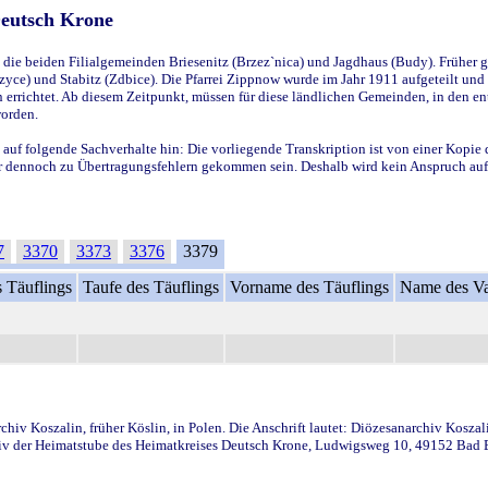
Deutsch Krone
ie beiden Filialgemeinden Briesenitz (Brzez`nica) und Jagdhaus (Budy). Früher g
yce) und Stabitz (Zdbice). Die Pfarrei Zippnow wurde im Jahr 1911 aufgeteilt und e
en errichtet. Ab diesem Zeitpunkt, müssen für diese ländlichen Gemeinden, in den
worden.
 auf folgende Sachverhalte hin: Die vorliegende Transkription ist von einer Kopie 
aber dennoch zu Übertragungsfehlern gekommen sein. Deshalb wird kein Anspruch auf 
7
3370
3373
3376
3379
 Täuflings
Taufe des Täuflings
Vorname des Täuflings
Name des Va
iv Koszalin, früher Köslin, in Polen. Die Anschrift lautet: Diözesanarchiv Koszal
v der Heimatstube des Heimatkreises Deutsch Krone, Ludwigsweg 10, 49152 Bad Ess