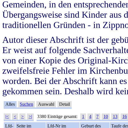
Gemeinden, in den entsprechende
Übergangsweise sind Kinder aus 
traditionellen Gründen - in Zippn
Autor dieser Abschrift ist der geb
Er weist auf folgende Sachverhalte
von einer Kopie des Original-Kirc
zweifelsfreie Fehler im Kirchenbuc
worden. Bei der Abschrift kann e
gekommen sein. Deshalb wird kein
Alles
Suchen
Auswahl
Detail
|<
<
>
>|
3380 Einträge gesamt:
1
4
7
10
13
16
Lfd-
Seite im
Lfd-Nr im
Geburt des
Taufe de