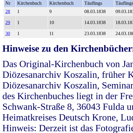
Nr
Kirchenbuch
Kirchenbuch
Täuflings
Täufling
28
1
9
08.03.1838
09.03.18
29
1
10
14.03.1838
18.03.18
30
1
11
23.03.1838
24.03.18
Hinweise zu den Kirchenbücher
Das Original-Kirchenbuch von Jan
Diözesanarchiv Koszalin, früher Kö
Diözesanarchiv Koszalin, Seminar
des Kirchenbuches liegt in der Fr
Schwank-Straße 8, 36043 Fulda u
Heimatkreises Deutsch Krone, Lu
Hinweis: Derzeit ist das Fotograf