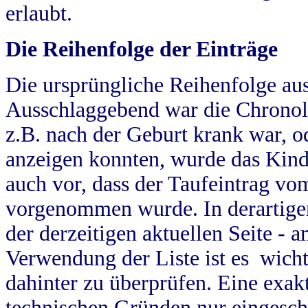
erlaubt.
Die Reihenfolge der Einträge
Die ursprüngliche Reihenfolge au
Ausschlaggebend war die Chronol
z.B. nach der Geburt krank war, od
anzeigen konnten, wurde das Kind
auch vor, dass der Taufeintrag vo
vorgenommen wurde. In derartigen
der derzeitigen aktuellen Seite -
Verwendung der Liste ist es wich
dahinter zu überprüfen. Eine exa
technischen Gründen nur eingesch