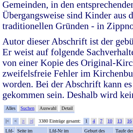
Gemeinden, in den entsprechende
Übergangsweise sind Kinder aus 
traditionellen Gründen - in Zippn
Autor dieser Abschrift ist der geb
Er weist auf folgende Sachverhalte
von einer Kopie des Original-Kirc
zweifelsfreie Fehler im Kirchenbuc
worden. Bei der Abschrift kann e
gekommen sein. Deshalb wird kein
Alles
Suchen
Auswahl
Detail
|<
<
>
>|
3380 Einträge gesamt:
1
4
7
10
13
16
Lfd-
Seite im
Lfd-Nr im
Geburt des
Taufe de