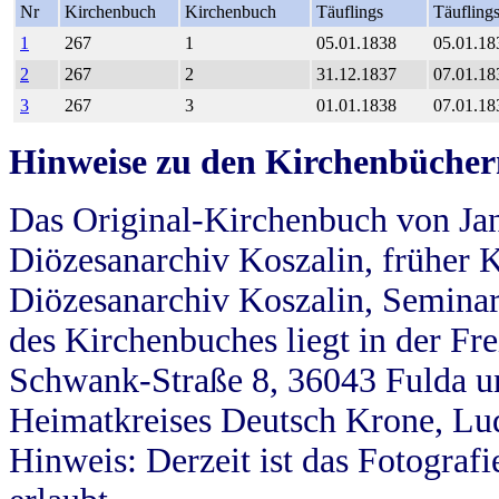
Nr
Kirchenbuch
Kirchenbuch
Täuflings
Täufling
1
267
1
05.01.1838
05.01.18
2
267
2
31.12.1837
07.01.18
3
267
3
01.01.1838
07.01.18
Hinweise zu den Kirchenbücher
Das Original-Kirchenbuch von Jan
Diözesanarchiv Koszalin, früher Kö
Diözesanarchiv Koszalin, Seminar
des Kirchenbuches liegt in der Fr
Schwank-Straße 8, 36043 Fulda u
Heimatkreises Deutsch Krone, Lu
Hinweis: Derzeit ist das Fotograf