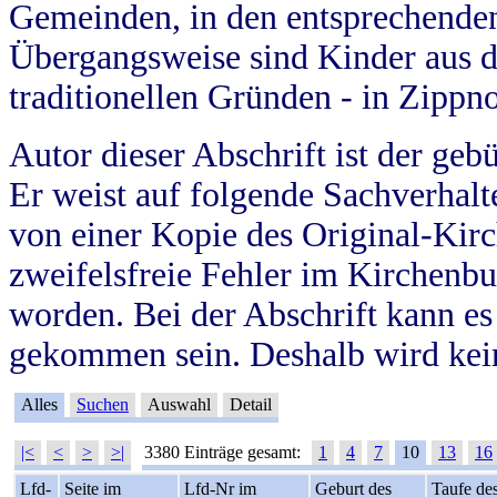
Gemeinden, in den entsprechende
Übergangsweise sind Kinder aus 
traditionellen Gründen - in Zippn
Autor dieser Abschrift ist der geb
Er weist auf folgende Sachverhalte
von einer Kopie des Original-Kirc
zweifelsfreie Fehler im Kirchenbuc
worden. Bei der Abschrift kann e
gekommen sein. Deshalb wird kein
Alles
Suchen
Auswahl
Detail
|<
<
>
>|
3380 Einträge gesamt:
1
4
7
10
13
16
Lfd-
Seite im
Lfd-Nr im
Geburt des
Taufe de