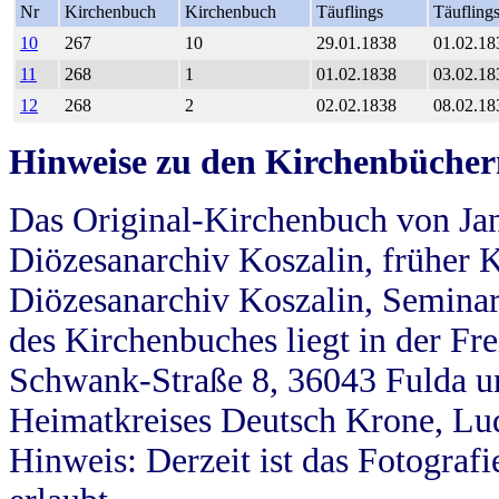
Nr
Kirchenbuch
Kirchenbuch
Täuflings
Täufling
10
267
10
29.01.1838
01.02.18
11
268
1
01.02.1838
03.02.18
12
268
2
02.02.1838
08.02.18
Hinweise zu den Kirchenbücher
Das Original-Kirchenbuch von Jan
Diözesanarchiv Koszalin, früher Kö
Diözesanarchiv Koszalin, Seminar
des Kirchenbuches liegt in der Fr
Schwank-Straße 8, 36043 Fulda u
Heimatkreises Deutsch Krone, Lu
Hinweis: Derzeit ist das Fotograf