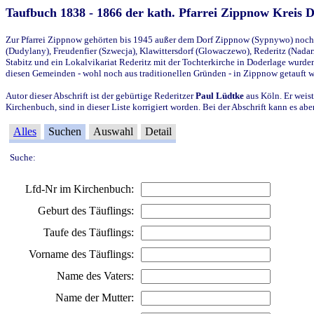
Taufbuch 1838 - 1866 der kath. Pfarrei Zippnow Kreis 
Zur Pfarrei Zippnow gehörten bis 1945 außer dem Dorf Zippnow (Sypnywo) noch d
(Dudylany), Freudenfier (Szwecja), Klawittersdorf (Glowaczewo), Rederitz (Nadarz
Stabitz und ein Lokalvikariat Rederitz mit der Tochterkirche in Doderlage wurd
diesen Gemeinden - wohl noch aus traditionellen Gründen - in Zippnow getauft 
Autor dieser Abschrift ist der gebürtige Rederitzer
Paul Lüdtke
aus Köln. Er weist
Kirchenbuch, sind in dieser Liste korrigiert worden. Bei der Abschrift kann es 
Alles
Suchen
Auswahl
Detail
Suche:
Lfd-Nr im Kirchenbuch:
Geburt des Täuflings:
Taufe des Täuflings:
Vorname des Täuflings:
Name des Vaters:
Name der Mutter: