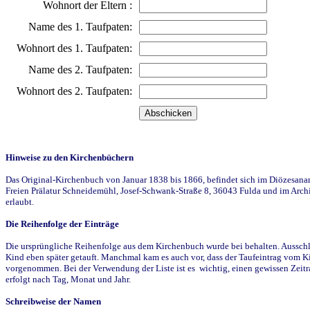
Wohnort der Eltern :
Name des 1. Taufpaten:
Wohnort des 1. Taufpaten:
Name des 2. Taufpaten:
Wohnort des 2. Taufpaten:
Hinweise zu den Kirchenbüchern
Das Original-Kirchenbuch von Januar 1838 bis 1866, befindet sich im Diözesanarch
Freien Prälatur Schneidemühl, Josef-Schwank-Straße 8, 36043 Fulda und im Archi
erlaubt.
Die Reihenfolge der Einträge
Die ursprüngliche Reihenfolge aus dem Kirchenbuch wurde bei behalten. Ausschla
Kind eben später getauft. Manchmal kam es auch vor, dass der Taufeintrag vom Ki
vorgenommen. Bei der Verwendung der Liste ist es wichtig, einen gewissen Zeit
erfolgt nach Tag, Monat und Jahr.
Schreibweise der Namen