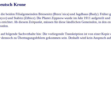
Deutsch Krone
ie beiden Filialgemeinden Briesenitz (Brzez`nica) und Jagdhaus (Budy). Früher g
yce) und Stabitz (Zdbice). Die Pfarrei Zippnow wurde im Jahr 1911 aufgeteilt und e
en errichtet. Ab diesem Zeitpunkt, müssen für diese ländlichen Gemeinden, in den
worden.
 auf folgende Sachverhalte hin: Die vorliegende Transkription ist von einer Kopie 
aber dennoch zu Übertragungsfehlern gekommen sein. Deshalb wird kein Anspruch auf 