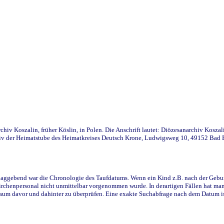
iv Koszalin, früher Köslin, in Polen. Die Anschrift lautet: Diözesanarchiv Koszal
v der Heimatstube des Heimatkreises Deutsch Krone, Ludwigsweg 10, 49152 Bad Ess
ggebend war die Chronologie des Taufdatums. Wenn ein Kind z.B. nach der Geburt 
rchenpersonal nicht unmittelbar vorgenommen wurde. In derartigen Fällen hat man d
raum davor und dahinter zu überprüfen. Eine exakte Suchabfrage nach dem Datum i