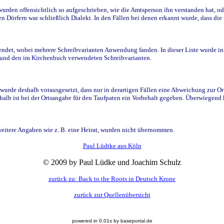
den offensichtlich so aufgeschrieben, wie die Amtsperson ihn verstanden hat, ode
n Dörfern war schließlich Dialekt. In den Fällen bei denen erkannt wurde, dass di
t, wobei mehrere Schreibvarianten Anwendung fanden. In dieser Liste wurde in de
n und den im Kirchenbuch verwendeten Schreibvarianten.
wurde deshalb vorausgesetzt, dass nur in derartigen Fällen eine Abweichung zur O
eshalb ist bei der Ortsangabe für den Taufpaten ein Vorbehalt gegeben. Überwiegen
weitere Angaben wie z. B. eine Heirat, wurden nicht übernommen.
Paul Lüdtke aus Köln
© 2009 by Paul Lüdke und Joachim Schulz
zurück zu: Back to the Roots in Deutsch Krone
zurück zur Quellenübersicht
powered in 0.01s by baseportal.de