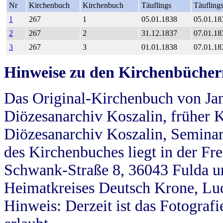
Nr
Kirchenbuch
Kirchenbuch
Täuflings
Täufling
1
267
1
05.01.1838
05.01.18
2
267
2
31.12.1837
07.01.18
3
267
3
01.01.1838
07.01.18
Hinweise zu den Kirchenbücher
Das Original-Kirchenbuch von Jan
Diözesanarchiv Koszalin, früher Kö
Diözesanarchiv Koszalin, Seminar
des Kirchenbuches liegt in der Fr
Schwank-Straße 8, 36043 Fulda u
Heimatkreises Deutsch Krone, Lu
Hinweis: Derzeit ist das Fotograf