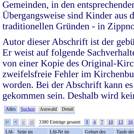
Gemeinden, in den entsprechende
Übergangsweise sind Kinder aus 
traditionellen Gründen - in Zippn
Autor dieser Abschrift ist der geb
Er weist auf folgende Sachverhalte
von einer Kopie des Original-Kirc
zweifelsfreie Fehler im Kirchenbuc
worden. Bei der Abschrift kann e
gekommen sein. Deshalb wird kein
Alles
Suchen
Auswahl
Detail
|<
<
>
>|
3380 Einträge gesamt:
1
4
7
10
13
16
Lfd-
Seite im
Lfd-Nr im
Geburt des
Taufe de