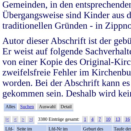
Gemeinden, in den entsprechende
Übergangsweise sind Kinder aus 
traditionellen Gründen - in Zippn
Autor dieser Abschrift ist der geb
Er weist auf folgende Sachverhalte
von einer Kopie des Original-Kirc
zweifelsfreie Fehler im Kirchenbuc
worden. Bei der Abschrift kann e
gekommen sein. Deshalb wird kein
Alles
Suchen
Auswahl
Detail
|<
<
>
>|
3380 Einträge gesamt:
1
4
7
10
13
16
Lfd-
Seite im
Lfd-Nr im
Geburt des
Taufe de