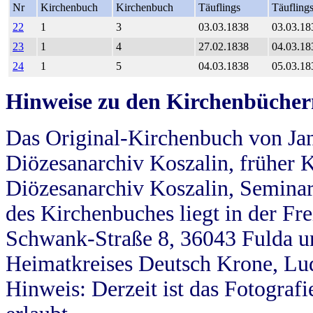
Nr
Kirchenbuch
Kirchenbuch
Täuflings
Täufling
22
1
3
03.03.1838
03.03.18
23
1
4
27.02.1838
04.03.18
24
1
5
04.03.1838
05.03.18
Hinweise zu den Kirchenbücher
Das Original-Kirchenbuch von Jan
Diözesanarchiv Koszalin, früher Kö
Diözesanarchiv Koszalin, Seminar
des Kirchenbuches liegt in der Fr
Schwank-Straße 8, 36043 Fulda u
Heimatkreises Deutsch Krone, Lu
Hinweis: Derzeit ist das Fotograf