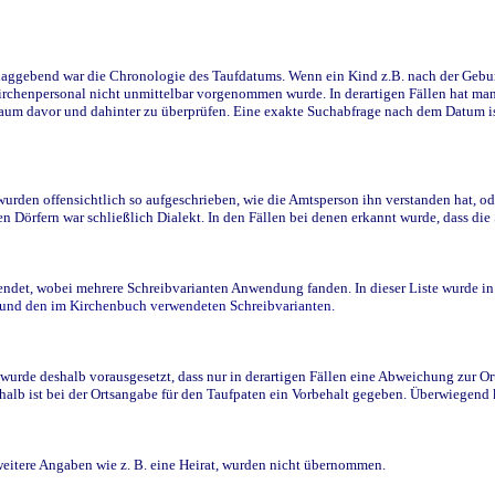
ggebend war die Chronologie des Taufdatums. Wenn ein Kind z.B. nach der Geburt 
rchenpersonal nicht unmittelbar vorgenommen wurde. In derartigen Fällen hat man d
raum davor und dahinter zu überprüfen. Eine exakte Suchabfrage nach dem Datum i
den offensichtlich so aufgeschrieben, wie die Amtsperson ihn verstanden hat, ode
n Dörfern war schließlich Dialekt. In den Fällen bei denen erkannt wurde, dass di
t, wobei mehrere Schreibvarianten Anwendung fanden. In dieser Liste wurde in de
n und den im Kirchenbuch verwendeten Schreibvarianten.
wurde deshalb vorausgesetzt, dass nur in derartigen Fällen eine Abweichung zur O
eshalb ist bei der Ortsangabe für den Taufpaten ein Vorbehalt gegeben. Überwiegen
weitere Angaben wie z. B. eine Heirat, wurden nicht übernommen.