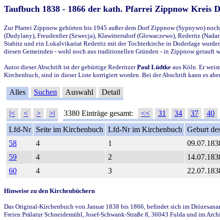
Taufbuch 1838 - 1866 der kath. Pfarrei Zippnow Kreis 
Zur Pfarrei Zippnow gehörten bis 1945 außer dem Dorf Zippnow (Sypnywo) noch d
(Dudylany), Freudenfier (Szwecja), Klawittersdorf (Glowaczewo), Rederitz (Nadarz
Stabitz und ein Lokalvikariat Rederitz mit der Tochterkirche in Doderlage wurd
diesen Gemeinden - wohl noch aus traditionellen Gründen - in Zippnow getauft 
Autor dieser Abschrift ist der gebürtige Rederitzer
Paul Lüdtke
aus Köln. Er weist
Kirchenbuch, sind in dieser Liste korrigiert worden. Bei der Abschrift kann es 
Alles
Suchen
Auswahl
Detail
|<
<
>
>|
3380 Einträge gesamt:
<<
31
34
37
40
Lfd-Nr
Seite im Kirchenbuch
Lfd-Nr im Kirchenbuch
Geburt des
58
4
1
09.07.183
59
4
2
14.07.183
60
4
3
22.07.183
Hinweise zu den Kirchenbüchern
Das Original-Kirchenbuch von Januar 1838 bis 1866, befindet sich im Diözesanarch
Freien Prälatur Schneidemühl, Josef-Schwank-Straße 8, 36043 Fulda und im Archi