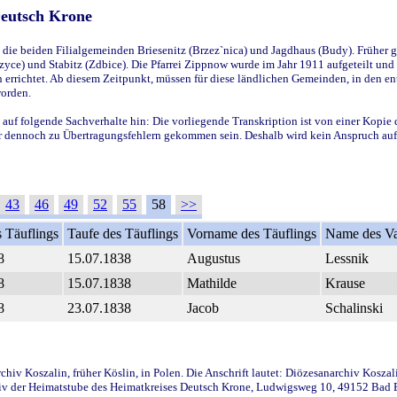
Deutsch Krone
ie beiden Filialgemeinden Briesenitz (Brzez`nica) und Jagdhaus (Budy). Früher g
yce) und Stabitz (Zdbice). Die Pfarrei Zippnow wurde im Jahr 1911 aufgeteilt und e
en errichtet. Ab diesem Zeitpunkt, müssen für diese ländlichen Gemeinden, in den
worden.
 auf folgende Sachverhalte hin: Die vorliegende Transkription ist von einer Kopie 
aber dennoch zu Übertragungsfehlern gekommen sein. Deshalb wird kein Anspruch auf 
43
46
49
52
55
58
>>
 Täuflings
Taufe des Täuflings
Vorname des Täuflings
Name des Va
8
15.07.1838
Augustus
Lessnik
8
15.07.1838
Mathilde
Krause
8
23.07.1838
Jacob
Schalinski
iv Koszalin, früher Köslin, in Polen. Die Anschrift lautet: Diözesanarchiv Koszal
v der Heimatstube des Heimatkreises Deutsch Krone, Ludwigsweg 10, 49152 Bad Ess