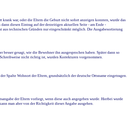
krank war, oder die Eltern die Geburt nicht sofort anzeigen konnten, wurde das
ann diesen Eintrag auf der derzeitigen aktuellen Seite - am Ende -
st aus technischen Gründen nur eingeschränkt möglich. Die Ausgabesortierung
r besser gesagt, wie die Bewohner ihn ausgesprochen haben. Später dann so
e Schreibweise nicht richtig ist, wurden Korrekturen vorgenommen.
r Spalte Wohnort der Eltern, grundsätzlich der deutsche Ortsname eingetragen.
rtsangabe der Eltern vorliegt, wenn diese auch angegeben wurde. Hierbei wurde
d kann man aber von der Richtigkeit dieser Angabe ausgehen.