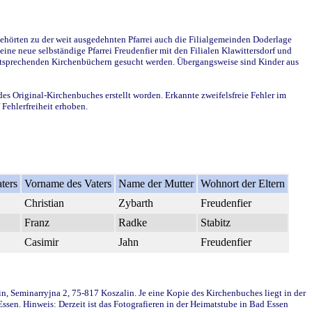
ehörten zu der weit ausgedehnten Pfarrei auch die Filialgemeinden Doderlage
ine neue selbständige Pfarrei Freudenfier mit den Filialen Klawittersdorf und
 entsprechenden Kirchenbüchern gesucht werden. Übergangsweise sind Kinder aus
des Original-Kirchenbuches erstellt worden. Erkannte zweifelsfreie Fehler im
Fehlerfreiheit erhoben.
ters
Vorname des Vaters
Name der Mutter
Wohnort der Eltern
Christian
Zybarth
Freudenfier
Franz
Radke
Stabitz
Casimir
Jahn
Freudenfier
in, Seminarryjna 2, 75-817 Koszalin. Je eine Kopie des Kirchenbuches liegt in der
en. Hinweis: Derzeit ist das Fotografieren in der Heimatstube in Bad Essen