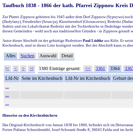
Taufbuch 1838 - 1866 der kath. Pfarrei Zippnow Kreis 
Zur Pfarrei Zippnow gehörten bis 1945 außer dem Dorf Zippnow (Sypnywo) noch d
(Dudylany), Freudenfier (Szwecja), Klawittersdorf (Glowaczewo), Rederitz (Nadarz
Stabitz und ein Lokalvikariat Rederitz mit der Tochterkirche in Doderlage wurd
diesen Gemeinden - wohl noch aus traditionellen Gründen - in Zippnow getauft 
Autor dieser Abschrift ist der gebürtige Rederitzer
Paul Lüdtke
aus Köln. Er weist
Kirchenbuch, sind in dieser Liste korrigiert worden. Bei der Abschrift kann es 
Alles
Suchen
Auswahl
Detail
|<
<
>
>|
3380 Einträge gesamt:
<<
3361
3364
336
Lfd-Nr
Seite im Kirchenbuch
Lfd-Nr im Kirchenbuch
Geburt des
...
...
...
Hinweise zu den Kirchenbüchern
Das Original-Kirchenbuch von Januar 1838 bis 1866, befindet sich im Diözesanarch
Freien Prälatur Schneidemühl, Josef-Schwank-Straße 8, 36043 Fulda und im Archi