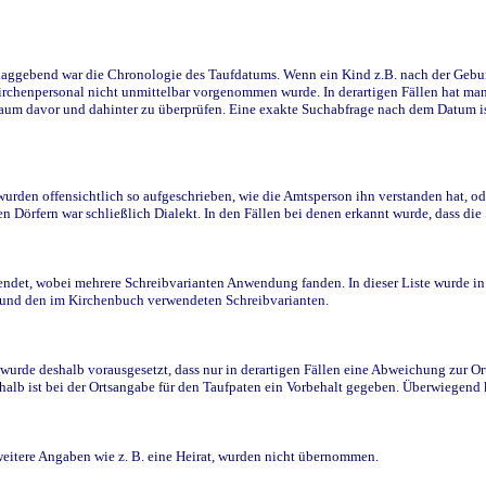
ggebend war die Chronologie des Taufdatums. Wenn ein Kind z.B. nach der Geburt 
rchenpersonal nicht unmittelbar vorgenommen wurde. In derartigen Fällen hat man d
raum davor und dahinter zu überprüfen. Eine exakte Suchabfrage nach dem Datum i
den offensichtlich so aufgeschrieben, wie die Amtsperson ihn verstanden hat, ode
n Dörfern war schließlich Dialekt. In den Fällen bei denen erkannt wurde, dass di
t, wobei mehrere Schreibvarianten Anwendung fanden. In dieser Liste wurde in de
n und den im Kirchenbuch verwendeten Schreibvarianten.
wurde deshalb vorausgesetzt, dass nur in derartigen Fällen eine Abweichung zur O
eshalb ist bei der Ortsangabe für den Taufpaten ein Vorbehalt gegeben. Überwiegen
weitere Angaben wie z. B. eine Heirat, wurden nicht übernommen.