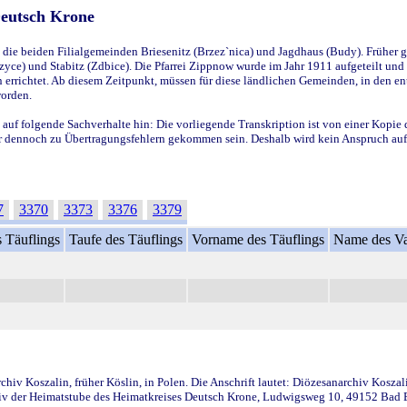
Deutsch Krone
ie beiden Filialgemeinden Briesenitz (Brzez`nica) und Jagdhaus (Budy). Früher g
yce) und Stabitz (Zdbice). Die Pfarrei Zippnow wurde im Jahr 1911 aufgeteilt und e
en errichtet. Ab diesem Zeitpunkt, müssen für diese ländlichen Gemeinden, in den
worden.
 auf folgende Sachverhalte hin: Die vorliegende Transkription ist von einer Kopie 
aber dennoch zu Übertragungsfehlern gekommen sein. Deshalb wird kein Anspruch auf 
7
3370
3373
3376
3379
 Täuflings
Taufe des Täuflings
Vorname des Täuflings
Name des Va
iv Koszalin, früher Köslin, in Polen. Die Anschrift lautet: Diözesanarchiv Koszal
v der Heimatstube des Heimatkreises Deutsch Krone, Ludwigsweg 10, 49152 Bad Ess