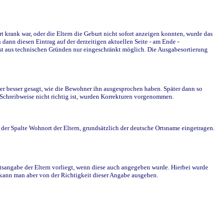
krank war, oder die Eltern die Geburt nicht sofort anzeigen konnten, wurde das
ann diesen Eintrag auf der derzeitigen aktuellen Seite - am Ende -
st aus technischen Gründen nur eingeschränkt möglich. Die Ausgabesortierung
r besser gesagt, wie die Bewohner ihn ausgesprochen haben. Später dann so
e Schreibweise nicht richtig ist, wurden Korrekturen vorgenommen.
r Spalte Wohnort der Eltern, grundsätzlich der deutsche Ortsname eingetragen.
rtsangabe der Eltern vorliegt, wenn diese auch angegeben wurde. Hierbei wurde
d kann man aber von der Richtigkeit dieser Angabe ausgehen.