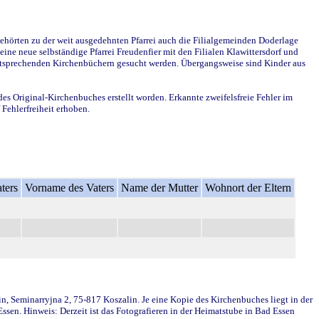
ehörten zu der weit ausgedehnten Pfarrei auch die Filialgemeinden Doderlage
ine neue selbständige Pfarrei Freudenfier mit den Filialen Klawittersdorf und
 entsprechenden Kirchenbüchern gesucht werden. Übergangsweise sind Kinder aus
des Original-Kirchenbuches erstellt worden. Erkannte zweifelsfreie Fehler im
Fehlerfreiheit erhoben.
ters
Vorname des Vaters
Name der Mutter
Wohnort der Eltern
in, Seminarryjna 2, 75-817 Koszalin. Je eine Kopie des Kirchenbuches liegt in der
en. Hinweis: Derzeit ist das Fotografieren in der Heimatstube in Bad Essen