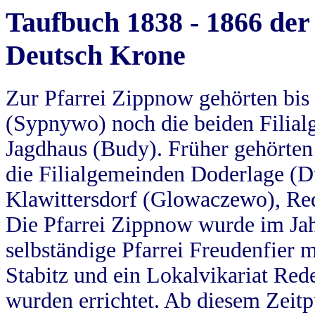
Taufbuch 1838 - 1866 der
Deutsch Krone
Zur Pfarrei Zippnow gehörten bi
(Sypnywo) noch die beiden Filial
Jagdhaus (Budy). Früher gehörten 
die Filialgemeinden Doderlage (D
Klawittersdorf (Glowaczewo), Red
Die Pfarrei Zippnow wurde im Jah
selbständige Pfarrei Freudenfier m
Stabitz und ein Lokalvikariat Red
wurden errichtet. Ab diesem Zeitp