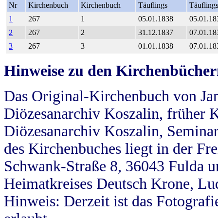
Nr
Kirchenbuch
Kirchenbuch
Täuflings
Täufling
1
267
1
05.01.1838
05.01.18
2
267
2
31.12.1837
07.01.18
3
267
3
01.01.1838
07.01.18
Hinweise zu den Kirchenbücher
Das Original-Kirchenbuch von Jan
Diözesanarchiv Koszalin, früher Kö
Diözesanarchiv Koszalin, Seminar
des Kirchenbuches liegt in der Fr
Schwank-Straße 8, 36043 Fulda u
Heimatkreises Deutsch Krone, Lu
Hinweis: Derzeit ist das Fotograf