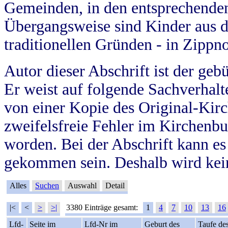
Gemeinden, in den entsprechende
Übergangsweise sind Kinder aus 
traditionellen Gründen - in Zippn
Autor dieser Abschrift ist der geb
Er weist auf folgende Sachverhalte
von einer Kopie des Original-Kirc
zweifelsfreie Fehler im Kirchenbuc
worden. Bei der Abschrift kann e
gekommen sein. Deshalb wird kein
Alles
Suchen
Auswahl
Detail
|<
<
>
>|
3380 Einträge gesamt:
1
4
7
10
13
16
Lfd-
Seite im
Lfd-Nr im
Geburt des
Taufe de