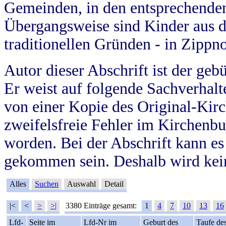
Gemeinden, in den entsprechende
Übergangsweise sind Kinder aus 
traditionellen Gründen - in Zippn
Autor dieser Abschrift ist der geb
Er weist auf folgende Sachverhalte
von einer Kopie des Original-Kirc
zweifelsfreie Fehler im Kirchenbuc
worden. Bei der Abschrift kann e
gekommen sein. Deshalb wird kein
Alles
Suchen
Auswahl
Detail
|<
<
>
>|
3380 Einträge gesamt:
1
4
7
10
13
16
Lfd-
Seite im
Lfd-Nr im
Geburt des
Taufe de