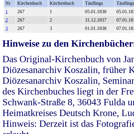
Nr
Kirchenbuch
Kirchenbuch
Täuflings
Täufling
1
267
1
05.01.1838
05.01.18
2
267
2
31.12.1837
07.01.18
3
267
3
01.01.1838
07.01.18
Hinweise zu den Kirchenbücher
Das Original-Kirchenbuch von Jan
Diözesanarchiv Koszalin, früher Kö
Diözesanarchiv Koszalin, Seminar
des Kirchenbuches liegt in der Fr
Schwank-Straße 8, 36043 Fulda u
Heimatkreises Deutsch Krone, Lu
Hinweis: Derzeit ist das Fotograf