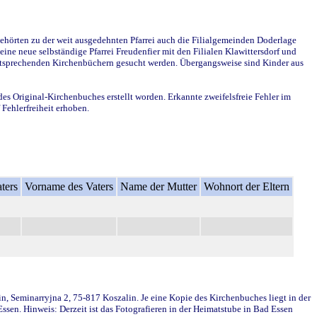
ehörten zu der weit ausgedehnten Pfarrei auch die Filialgemeinden Doderlage
ine neue selbständige Pfarrei Freudenfier mit den Filialen Klawittersdorf und
 entsprechenden Kirchenbüchern gesucht werden. Übergangsweise sind Kinder aus
des Original-Kirchenbuches erstellt worden. Erkannte zweifelsfreie Fehler im
Fehlerfreiheit erhoben.
ters
Vorname des Vaters
Name der Mutter
Wohnort der Eltern
in, Seminarryjna 2, 75-817 Koszalin. Je eine Kopie des Kirchenbuches liegt in der
en. Hinweis: Derzeit ist das Fotografieren in der Heimatstube in Bad Essen