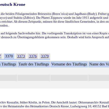
Deutsch Krone
ie beiden Filialgemeinden Briesenitz (Brzez`nica) und Jagdhaus (Budy). Früher g
yce) und Stabitz (Zdbice). Die Pfarrei Zippnow wurde im Jahr 1911 aufgeteilt und e
en errichtet. Ab diesem Zeitpunkt, müssen für diese ländlichen Gemeinden, in den
worden.
 auf folgende Sachverhalte hin: Die vorliegende Transkription ist von einer Kopie 
aber dennoch zu Übertragungsfehlern gekommen sein. Deshalb wird kein Anspruch auf 
7
3370
3373
3376
3379
 Täuflings
Taufe des Täuflings
Vorname des Täuflings
Name des Va
iv Koszalin, früher Köslin, in Polen. Die Anschrift lautet: Diözesanarchiv Koszal
v der Heimatstube des Heimatkreises Deutsch Krone, Ludwigsweg 10, 49152 Bad Ess