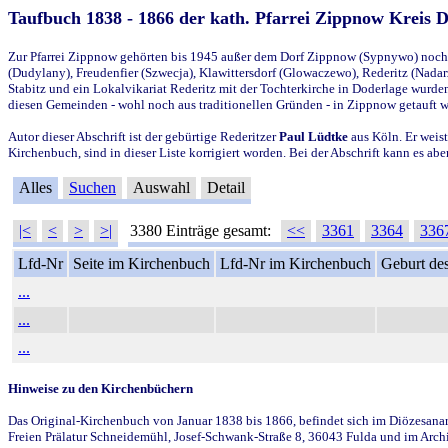
Taufbuch 1838 - 1866 der kath. Pfarrei Zippnow Kreis 
Zur Pfarrei Zippnow gehörten bis 1945 außer dem Dorf Zippnow (Sypnywo) noch d
(Dudylany), Freudenfier (Szwecja), Klawittersdorf (Glowaczewo), Rederitz (Nadarz
Stabitz und ein Lokalvikariat Rederitz mit der Tochterkirche in Doderlage wurd
diesen Gemeinden - wohl noch aus traditionellen Gründen - in Zippnow getauft 
Autor dieser Abschrift ist der gebürtige Rederitzer
Paul Lüdtke
aus Köln. Er weist
Kirchenbuch, sind in dieser Liste korrigiert worden. Bei der Abschrift kann es 
Alles
Suchen
Auswahl
Detail
|<
<
>
>|
3380 Einträge gesamt:
<<
3361
3364
336
Lfd-Nr
Seite im Kirchenbuch
Lfd-Nr im Kirchenbuch
Geburt des
...
...
...
Hinweise zu den Kirchenbüchern
Das Original-Kirchenbuch von Januar 1838 bis 1866, befindet sich im Diözesanarch
Freien Prälatur Schneidemühl, Josef-Schwank-Straße 8, 36043 Fulda und im Archi