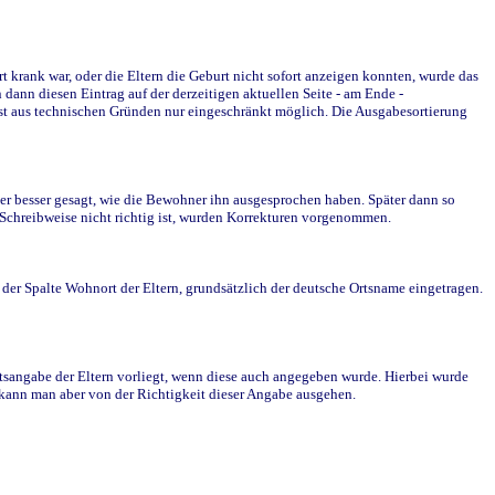
krank war, oder die Eltern die Geburt nicht sofort anzeigen konnten, wurde das
ann diesen Eintrag auf der derzeitigen aktuellen Seite - am Ende -
st aus technischen Gründen nur eingeschränkt möglich. Die Ausgabesortierung
r besser gesagt, wie die Bewohner ihn ausgesprochen haben. Später dann so
e Schreibweise nicht richtig ist, wurden Korrekturen vorgenommen.
r Spalte Wohnort der Eltern, grundsätzlich der deutsche Ortsname eingetragen.
rtsangabe der Eltern vorliegt, wenn diese auch angegeben wurde. Hierbei wurde
d kann man aber von der Richtigkeit dieser Angabe ausgehen.