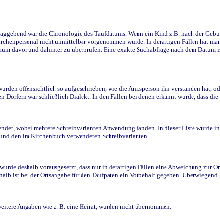
ggebend war die Chronologie des Taufdatums. Wenn ein Kind z.B. nach der Geburt 
rchenpersonal nicht unmittelbar vorgenommen wurde. In derartigen Fällen hat man d
raum davor und dahinter zu überprüfen. Eine exakte Suchabfrage nach dem Datum i
den offensichtlich so aufgeschrieben, wie die Amtsperson ihn verstanden hat, ode
n Dörfern war schließlich Dialekt. In den Fällen bei denen erkannt wurde, dass di
t, wobei mehrere Schreibvarianten Anwendung fanden. In dieser Liste wurde in de
n und den im Kirchenbuch verwendeten Schreibvarianten.
wurde deshalb vorausgesetzt, dass nur in derartigen Fällen eine Abweichung zur O
eshalb ist bei der Ortsangabe für den Taufpaten ein Vorbehalt gegeben. Überwiegen
weitere Angaben wie z. B. eine Heirat, wurden nicht übernommen.