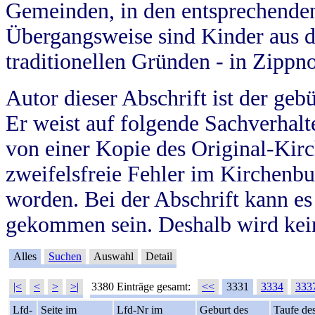
Gemeinden, in den entsprechende
Übergangsweise sind Kinder aus 
traditionellen Gründen - in Zippn
Autor dieser Abschrift ist der geb
Er weist auf folgende Sachverhalte
von einer Kopie des Original-Kirc
zweifelsfreie Fehler im Kirchenbuc
worden. Bei der Abschrift kann e
gekommen sein. Deshalb wird kein
Alles
Suchen
Auswahl
Detail
|<
<
>
>|
3380 Einträge gesamt:
<<
3331
3334
333
Lfd-
Seite im
Lfd-Nr im
Geburt des
Taufe de