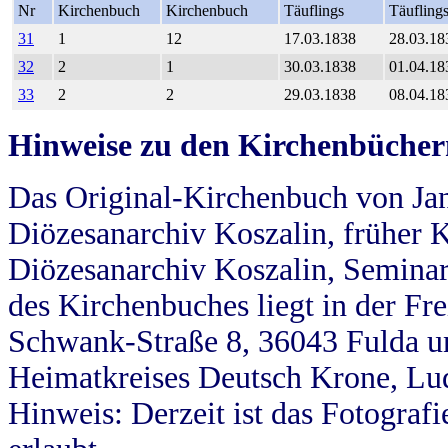
Nr
Kirchenbuch
Kirchenbuch
Täuflings
Täufling
31
1
12
17.03.1838
28.03.18
32
2
1
30.03.1838
01.04.18
33
2
2
29.03.1838
08.04.18
Hinweise zu den Kirchenbücher
Das Original-Kirchenbuch von Jan
Diözesanarchiv Koszalin, früher Kö
Diözesanarchiv Koszalin, Seminar
des Kirchenbuches liegt in der Fr
Schwank-Straße 8, 36043 Fulda u
Heimatkreises Deutsch Krone, Lu
Hinweis: Derzeit ist das Fotograf