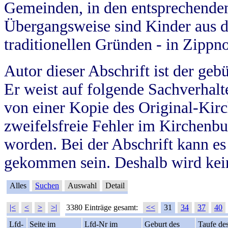
Gemeinden, in den entsprechende
Übergangsweise sind Kinder aus 
traditionellen Gründen - in Zippn
Autor dieser Abschrift ist der geb
Er weist auf folgende Sachverhalte
von einer Kopie des Original-Kirc
zweifelsfreie Fehler im Kirchenbuc
worden. Bei der Abschrift kann e
gekommen sein. Deshalb wird kein
Alles
Suchen
Auswahl
Detail
|<
<
>
>|
3380 Einträge gesamt:
<<
31
34
37
40
Lfd-
Seite im
Lfd-Nr im
Geburt des
Taufe de