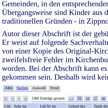
Gemeinden, in den entsprechende
Übergangsweise sind Kinder aus 
traditionellen Gründen - in Zippn
Autor dieser Abschrift ist der geb
Er weist auf folgende Sachverhalte
von einer Kopie des Original-Kirc
zweifelsfreie Fehler im Kirchenbuc
worden. Bei der Abschrift kann e
gekommen sein. Deshalb wird kein
Alles
Suchen
Auswahl
Detail
|<
<
>
>|
3380 Einträge gesamt:
<<
31
34
37
40
Lfd-
Seite im
Lfd-Nr im
Geburt des
Taufe de