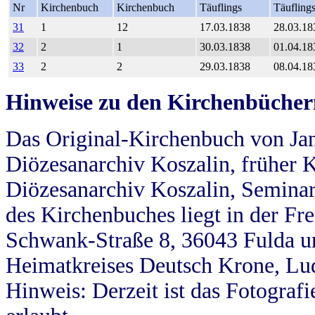
Nr
Kirchenbuch
Kirchenbuch
Täuflings
Täufling
31
1
12
17.03.1838
28.03.18
32
2
1
30.03.1838
01.04.18
33
2
2
29.03.1838
08.04.18
Hinweise zu den Kirchenbücher
Das Original-Kirchenbuch von Jan
Diözesanarchiv Koszalin, früher Kö
Diözesanarchiv Koszalin, Seminar
des Kirchenbuches liegt in der Fr
Schwank-Straße 8, 36043 Fulda u
Heimatkreises Deutsch Krone, Lu
Hinweis: Derzeit ist das Fotograf