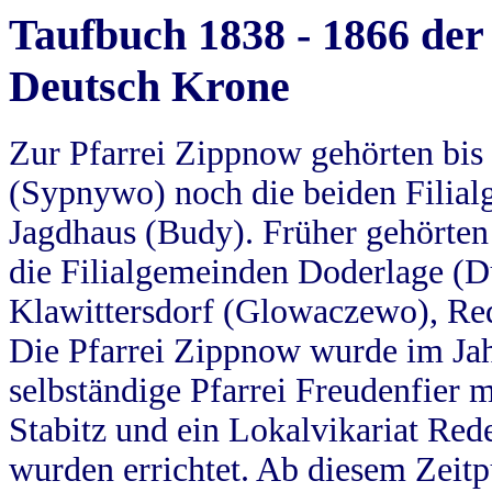
Taufbuch 1838 - 1866 der
Deutsch Krone
Zur Pfarrei Zippnow gehörten bi
(Sypnywo) noch die beiden Filial
Jagdhaus (Budy). Früher gehörten 
die Filialgemeinden Doderlage (D
Klawittersdorf (Glowaczewo), Red
Die Pfarrei Zippnow wurde im Jah
selbständige Pfarrei Freudenfier m
Stabitz und ein Lokalvikariat Red
wurden errichtet. Ab diesem Zeitp