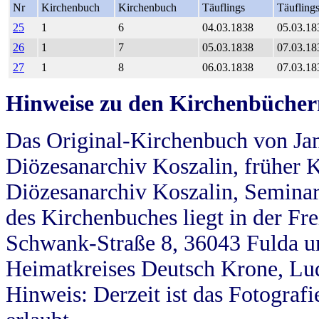
Nr
Kirchenbuch
Kirchenbuch
Täuflings
Täufling
25
1
6
04.03.1838
05.03.18
26
1
7
05.03.1838
07.03.18
27
1
8
06.03.1838
07.03.18
Hinweise zu den Kirchenbücher
Das Original-Kirchenbuch von Jan
Diözesanarchiv Koszalin, früher Kö
Diözesanarchiv Koszalin, Seminar
des Kirchenbuches liegt in der Fr
Schwank-Straße 8, 36043 Fulda u
Heimatkreises Deutsch Krone, Lu
Hinweis: Derzeit ist das Fotograf