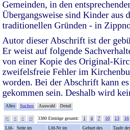
Gemeinden, in den entsprechende
Übergangsweise sind Kinder aus 
traditionellen Gründen - in Zippn
Autor dieser Abschrift ist der geb
Er weist auf folgende Sachverhalte
von einer Kopie des Original-Kirc
zweifelsfreie Fehler im Kirchenbuc
worden. Bei der Abschrift kann e
gekommen sein. Deshalb wird kein
Alles
Suchen
Auswahl
Detail
|<
<
>
>|
3380 Einträge gesamt:
1
4
7
10
13
16
Lfd-
Seite im
Lfd-Nr im
Geburt des
Taufe de