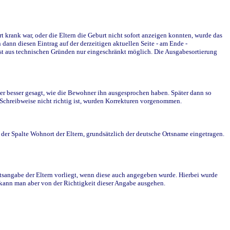
krank war, oder die Eltern die Geburt nicht sofort anzeigen konnten, wurde das
ann diesen Eintrag auf der derzeitigen aktuellen Seite - am Ende -
st aus technischen Gründen nur eingeschränkt möglich. Die Ausgabesortierung
r besser gesagt, wie die Bewohner ihn ausgesprochen haben. Später dann so
e Schreibweise nicht richtig ist, wurden Korrekturen vorgenommen.
r Spalte Wohnort der Eltern, grundsätzlich der deutsche Ortsname eingetragen.
rtsangabe der Eltern vorliegt, wenn diese auch angegeben wurde. Hierbei wurde
d kann man aber von der Richtigkeit dieser Angabe ausgehen.