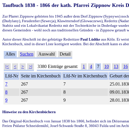
Taufbuch 1838 - 1866 der kath. Pfarrei Zippnow Kreis 
Zur Pfarrei Zippnow gehörten bis 1945 außer dem Dorf Zippnow (Sypnywo) noch d
(Dudylany), Freudenfier (Szwecja), Klawittersdorf (Glowaczewo), Rederitz (Nadarz
Stabitz und ein Lokalvikariat Rederitz mit der Tochterkirche in Doderlage wurd
diesen Gemeinden - wohl noch aus traditionellen Gründen - in Zippnow getauft 
Autor dieser Abschrift ist der gebürtige Rederitzer
Paul Lüdtke
aus Köln. Er weist
Kirchenbuch, sind in dieser Liste korrigiert worden. Bei der Abschrift kann es 
Alles
Suchen
Auswahl
Detail
|<
<
>
>|
3380 Einträge gesamt:
1
4
7
10
13
16
Lfd-Nr
Seite im Kirchenbuch
Lfd-Nr im Kirchenbuch
Geburt des
7
267
7
25.01.183
8
267
8
09.01.183
9
267
9
28.01.183
Hinweise zu den Kirchenbüchern
Das Original-Kirchenbuch von Januar 1838 bis 1866, befindet sich im Diözesanarch
Freien Prälatur Schneidemühl, Josef-Schwank-Straße 8, 36043 Fulda und im Archi