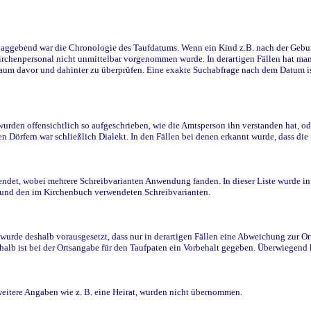
ggebend war die Chronologie des Taufdatums. Wenn ein Kind z.B. nach der Geburt 
rchenpersonal nicht unmittelbar vorgenommen wurde. In derartigen Fällen hat man d
raum davor und dahinter zu überprüfen. Eine exakte Suchabfrage nach dem Datum i
den offensichtlich so aufgeschrieben, wie die Amtsperson ihn verstanden hat, ode
n Dörfern war schließlich Dialekt. In den Fällen bei denen erkannt wurde, dass di
t, wobei mehrere Schreibvarianten Anwendung fanden. In dieser Liste wurde in de
n und den im Kirchenbuch verwendeten Schreibvarianten.
wurde deshalb vorausgesetzt, dass nur in derartigen Fällen eine Abweichung zur O
eshalb ist bei der Ortsangabe für den Taufpaten ein Vorbehalt gegeben. Überwiegen
weitere Angaben wie z. B. eine Heirat, wurden nicht übernommen.