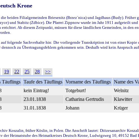
Deutsch Krone
ie beiden Filialgemeinden Briesenitz (Brzez`nica) und Jagdhaus (Budy). Früher g
yce) und Stabitz (Zdbice). Die Pfarrei Zippnow wurde im Jahr 1911 aufgeteilt und e
en errichtet. Ab diesem Zeitpunkt, müssen für diese ländlichen Gemeinden, in den
worden.
 auf folgende Sachverhalte hin: Die vorliegende Transkription ist von einer Kopie 
aber dennoch zu Übertragungsfehlern gekommen sein. Deshalb wird kein Anspruch auf 
19
22
25
28
>>
 Täuflings
Taufe des Täuflings
Vorname des Täuflings
Name des Va
8
kein Eintrag!
Totgeburt!
Welnitz
8
23.01.1838
Catharina Gertrudis
Klawitter
8
31.01.1838
Johann
Krüger
iv Koszalin, früher Köslin, in Polen. Die Anschrift lautet: Diözesanarchiv Koszal
v der Heimatstube des Heimatkreises Deutsch Krone, Ludwigsweg 10, 49152 Bad Ess