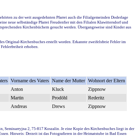
ehörten zu der weit ausgedehnten Pfarrei auch die Filialgemeinden Doderlage
ine neue selbständige Pfarrei Freudenfier mit den Filialen Klawittersdorf und
 entsprechenden Kirchenbüchern gesucht werden. Übergangsweise sind Kinder aus
des Original-Kirchenbuches erstellt worden. Erkannte zweifelsfreie Fehler im
Fehlerfreiheit erhoben.
ters
Vorname des Vaters
Name der Mutter
Wohnort der Eltern
Anton
Kluck
Zippnow
Martin
Prodöhl
Rederitz
Andreas
Drews
Zippnow
in, Seminarryjna 2, 75-817 Koszalin. Je eine Kopie des Kirchenbuches liegt in der
en. Hinweis: Derzeit ist das Fotografieren in der Heimatstube in Bad Essen