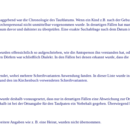
ggebend war die Chronologie des Taufdatums. Wenn ein Kind z.B. nach der Geburt 
rchenpersonal nicht unmittelbar vorgenommen wurde. In derartigen Fällen hat man d
raum davor und dahinter zu überprüfen. Eine exakte Suchabfrage nach dem Datum i
den offensichtlich so aufgeschrieben, wie die Amtsperson ihn verstanden hat, ode
n Dörfern war schließlich Dialekt. In den Fällen bei denen erkannt wurde, dass di
t, wobei mehrere Schreibvarianten Anwendung fanden. In dieser Liste wurde in de
n und den im Kirchenbuch verwendeten Schreibvarianten.
wurde deshalb vorausgesetzt, dass nur in derartigen Fällen eine Abweichung zur O
eshalb ist bei der Ortsangabe für den Taufpaten ein Vorbehalt gegeben. Überwiegen
weitere Angaben wie z. B. eine Heirat, wurden nicht übernommen.