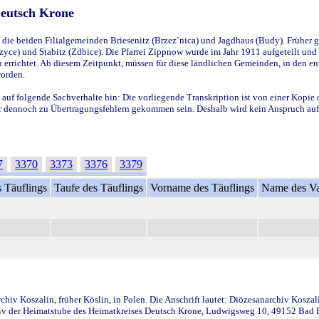
Deutsch Krone
ie beiden Filialgemeinden Briesenitz (Brzez`nica) und Jagdhaus (Budy). Früher g
yce) und Stabitz (Zdbice). Die Pfarrei Zippnow wurde im Jahr 1911 aufgeteilt und e
en errichtet. Ab diesem Zeitpunkt, müssen für diese ländlichen Gemeinden, in den
worden.
 auf folgende Sachverhalte hin: Die vorliegende Transkription ist von einer Kopie 
aber dennoch zu Übertragungsfehlern gekommen sein. Deshalb wird kein Anspruch auf 
7
3370
3373
3376
3379
 Täuflings
Taufe des Täuflings
Vorname des Täuflings
Name des Va
iv Koszalin, früher Köslin, in Polen. Die Anschrift lautet: Diözesanarchiv Koszal
v der Heimatstube des Heimatkreises Deutsch Krone, Ludwigsweg 10, 49152 Bad Ess