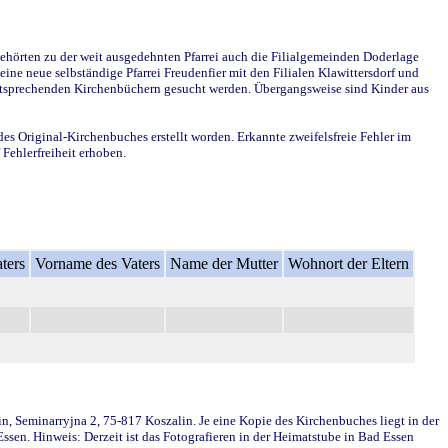
ehörten zu der weit ausgedehnten Pfarrei auch die Filialgemeinden Doderlage
ine neue selbständige Pfarrei Freudenfier mit den Filialen Klawittersdorf und
 entsprechenden Kirchenbüchern gesucht werden. Übergangsweise sind Kinder aus
des Original-Kirchenbuches erstellt worden. Erkannte zweifelsfreie Fehler im
Fehlerfreiheit erhoben.
ters
Vorname des Vaters
Name der Mutter
Wohnort der Eltern
in, Seminarryjna 2, 75-817 Koszalin. Je eine Kopie des Kirchenbuches liegt in der
en. Hinweis: Derzeit ist das Fotografieren in der Heimatstube in Bad Essen