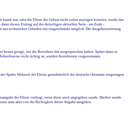
krank war, oder die Eltern die Geburt nicht sofort anzeigen konnten, wurde das
ann diesen Eintrag auf der derzeitigen aktuellen Seite - am Ende -
st aus technischen Gründen nur eingeschränkt möglich. Die Ausgabesortierung
r besser gesagt, wie die Bewohner ihn ausgesprochen haben. Später dann so
e Schreibweise nicht richtig ist, wurden Korrekturen vorgenommen.
r Spalte Wohnort der Eltern, grundsätzlich der deutsche Ortsname eingetragen.
rtsangabe der Eltern vorliegt, wenn diese auch angegeben wurde. Hierbei wurde
d kann man aber von der Richtigkeit dieser Angabe ausgehen.