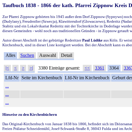
Taufbuch 1838 - 1866 der kath. Pfarrei Zippnow Kreis 
Zur Pfarrei Zippnow gehörten bis 1945 außer dem Dorf Zippnow (Sypnywo) noch d
(Dudylany), Freudenfier (Szwecja), Klawittersdorf (Glowaczewo), Rederitz (Nadarz
Stabitz und ein Lokalvikariat Rederitz mit der Tochterkirche in Doderlage wurd
diesen Gemeinden - wohl noch aus traditionellen Gründen - in Zippnow getauft 
Autor dieser Abschrift ist der gebürtige Rederitzer
Paul Lüdtke
aus Köln. Er weist
Kirchenbuch, sind in dieser Liste korrigiert worden. Bei der Abschrift kann es 
Alles
Suchen
Auswahl
Detail
|<
<
>
>|
3380 Einträge gesamt:
<<
3361
3364
336
Lfd-Nr
Seite im Kirchenbuch
Lfd-Nr im Kirchenbuch
Geburt des
...
...
...
Hinweise zu den Kirchenbüchern
Das Original-Kirchenbuch von Januar 1838 bis 1866, befindet sich im Diözesanarch
Freien Prälatur Schneidemühl, Josef-Schwank-Straße 8, 36043 Fulda und im Archi