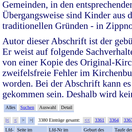
Gemeinden, in den entsprechende
Übergangsweise sind Kinder aus 
traditionellen Gründen - in Zippn
Autor dieser Abschrift ist der geb
Er weist auf folgende Sachverhalte
von einer Kopie des Original-Kirc
zweifelsfreie Fehler im Kirchenbuc
worden. Bei der Abschrift kann e
gekommen sein. Deshalb wird kein
Alles
Suchen
Auswahl
Detail
|<
<
>
>|
3380 Einträge gesamt:
<<
3361
3364
336
Lfd-
Seite im
Lfd-Nr im
Geburt des
Taufe de