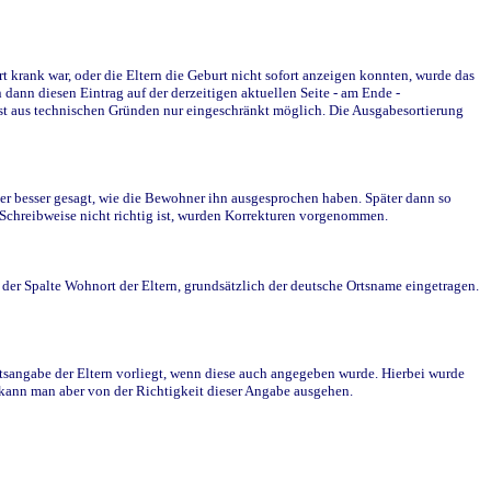
krank war, oder die Eltern die Geburt nicht sofort anzeigen konnten, wurde das
ann diesen Eintrag auf der derzeitigen aktuellen Seite - am Ende -
st aus technischen Gründen nur eingeschränkt möglich. Die Ausgabesortierung
r besser gesagt, wie die Bewohner ihn ausgesprochen haben. Später dann so
e Schreibweise nicht richtig ist, wurden Korrekturen vorgenommen.
r Spalte Wohnort der Eltern, grundsätzlich der deutsche Ortsname eingetragen.
rtsangabe der Eltern vorliegt, wenn diese auch angegeben wurde. Hierbei wurde
d kann man aber von der Richtigkeit dieser Angabe ausgehen.