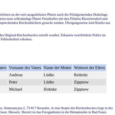
ehörten zu der weit ausgedehnten Pfarrei auch die Filialgemeinden Doderlage
ine neue selbständige Pfarrei Freudenfier mit den Filialen Klawittersdorf und
 entsprechenden Kirchenbüchern gesucht werden. Übergangsweise sind Kinder aus
des Original-Kirchenbuches erstellt worden. Erkannte zweifelsfreie Fehler im
Fehlerfreiheit erhoben.
ters
Vorname des Vaters
Name der Mutter
Wohnort der Eltern
Andreas
Lüdke
Rederitz
Peter
Lüdke
Zippnow
Michael
Hohnke
Zippnow
in, Seminarryjna 2, 75-817 Koszalin. Je eine Kopie des Kirchenbuches liegt in der
en. Hinweis: Derzeit ist das Fotografieren in der Heimatstube in Bad Essen