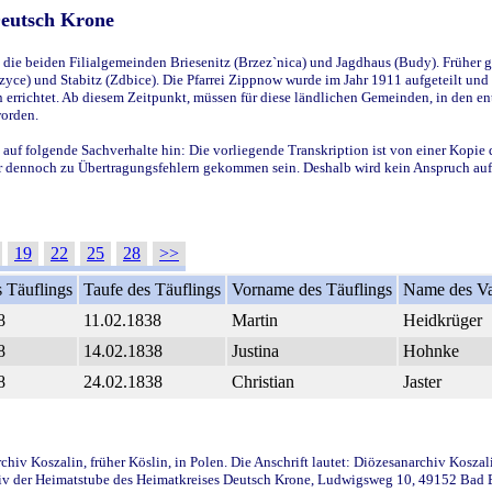
Deutsch Krone
ie beiden Filialgemeinden Briesenitz (Brzez`nica) und Jagdhaus (Budy). Früher g
yce) und Stabitz (Zdbice). Die Pfarrei Zippnow wurde im Jahr 1911 aufgeteilt und e
en errichtet. Ab diesem Zeitpunkt, müssen für diese ländlichen Gemeinden, in den
worden.
 auf folgende Sachverhalte hin: Die vorliegende Transkription ist von einer Kopie 
aber dennoch zu Übertragungsfehlern gekommen sein. Deshalb wird kein Anspruch auf 
19
22
25
28
>>
 Täuflings
Taufe des Täuflings
Vorname des Täuflings
Name des Va
8
11.02.1838
Martin
Heidkrüger
8
14.02.1838
Justina
Hohnke
8
24.02.1838
Christian
Jaster
iv Koszalin, früher Köslin, in Polen. Die Anschrift lautet: Diözesanarchiv Koszal
v der Heimatstube des Heimatkreises Deutsch Krone, Ludwigsweg 10, 49152 Bad Ess