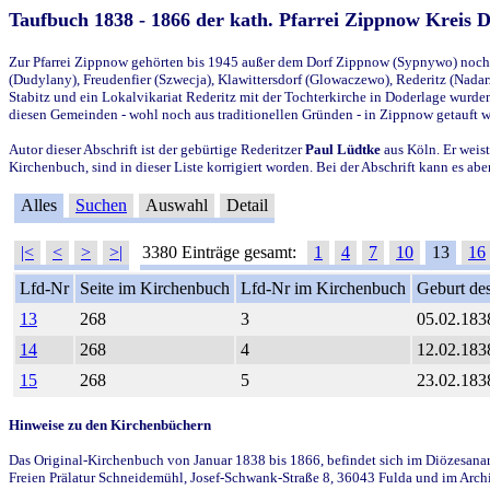
Taufbuch 1838 - 1866 der kath. Pfarrei Zippnow Kreis 
Zur Pfarrei Zippnow gehörten bis 1945 außer dem Dorf Zippnow (Sypnywo) noch d
(Dudylany), Freudenfier (Szwecja), Klawittersdorf (Glowaczewo), Rederitz (Nadarz
Stabitz und ein Lokalvikariat Rederitz mit der Tochterkirche in Doderlage wurd
diesen Gemeinden - wohl noch aus traditionellen Gründen - in Zippnow getauft 
Autor dieser Abschrift ist der gebürtige Rederitzer
Paul Lüdtke
aus Köln. Er weist
Kirchenbuch, sind in dieser Liste korrigiert worden. Bei der Abschrift kann es 
Alles
Suchen
Auswahl
Detail
|<
<
>
>|
3380 Einträge gesamt:
1
4
7
10
13
16
Lfd-Nr
Seite im Kirchenbuch
Lfd-Nr im Kirchenbuch
Geburt des
13
268
3
05.02.183
14
268
4
12.02.183
15
268
5
23.02.183
Hinweise zu den Kirchenbüchern
Das Original-Kirchenbuch von Januar 1838 bis 1866, befindet sich im Diözesanarch
Freien Prälatur Schneidemühl, Josef-Schwank-Straße 8, 36043 Fulda und im Archi