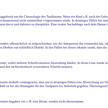
ggebend war die Chronologie des Taufdatums. Wenn ein Kind z.B. nach der Geburt 
rchenpersonal nicht unmittelbar vorgenommen wurde. In derartigen Fällen hat man d
raum davor und dahinter zu überprüfen. Eine exakte Suchabfrage nach dem Datum i
den offensichtlich so aufgeschrieben, wie die Amtsperson ihn verstanden hat, ode
n Dörfern war schließlich Dialekt. In den Fällen bei denen erkannt wurde, dass di
t, wobei mehrere Schreibvarianten Anwendung fanden. In dieser Liste wurde in de
n und den im Kirchenbuch verwendeten Schreibvarianten.
wurde deshalb vorausgesetzt, dass nur in derartigen Fällen eine Abweichung zur O
eshalb ist bei der Ortsangabe für den Taufpaten ein Vorbehalt gegeben. Überwiegen
weitere Angaben wie z. B. eine Heirat, wurden nicht übernommen.