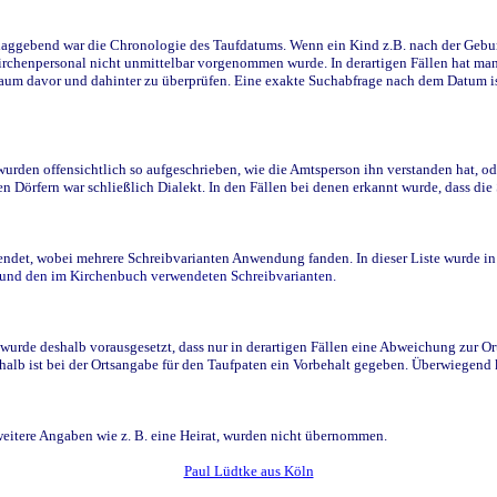
ggebend war die Chronologie des Taufdatums. Wenn ein Kind z.B. nach der Geburt 
rchenpersonal nicht unmittelbar vorgenommen wurde. In derartigen Fällen hat man d
raum davor und dahinter zu überprüfen. Eine exakte Suchabfrage nach dem Datum i
den offensichtlich so aufgeschrieben, wie die Amtsperson ihn verstanden hat, ode
n Dörfern war schließlich Dialekt. In den Fällen bei denen erkannt wurde, dass di
t, wobei mehrere Schreibvarianten Anwendung fanden. In dieser Liste wurde in de
n und den im Kirchenbuch verwendeten Schreibvarianten.
wurde deshalb vorausgesetzt, dass nur in derartigen Fällen eine Abweichung zur O
eshalb ist bei der Ortsangabe für den Taufpaten ein Vorbehalt gegeben. Überwiegen
weitere Angaben wie z. B. eine Heirat, wurden nicht übernommen.
Paul Lüdtke aus Köln