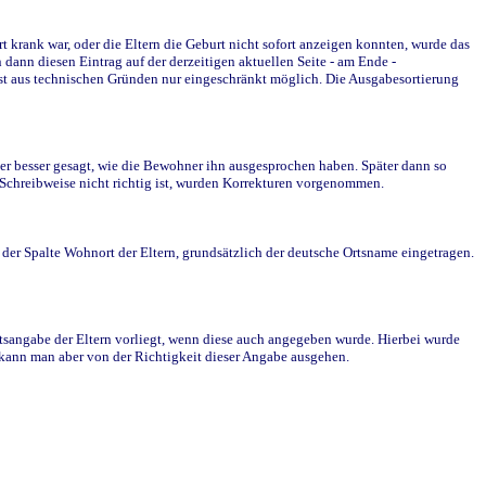
krank war, oder die Eltern die Geburt nicht sofort anzeigen konnten, wurde das
ann diesen Eintrag auf der derzeitigen aktuellen Seite - am Ende -
st aus technischen Gründen nur eingeschränkt möglich. Die Ausgabesortierung
r besser gesagt, wie die Bewohner ihn ausgesprochen haben. Später dann so
e Schreibweise nicht richtig ist, wurden Korrekturen vorgenommen.
r Spalte Wohnort der Eltern, grundsätzlich der deutsche Ortsname eingetragen.
rtsangabe der Eltern vorliegt, wenn diese auch angegeben wurde. Hierbei wurde
d kann man aber von der Richtigkeit dieser Angabe ausgehen.