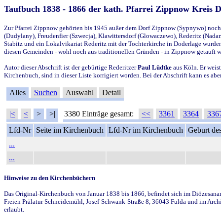
Taufbuch 1838 - 1866 der kath. Pfarrei Zippnow Kreis 
Zur Pfarrei Zippnow gehörten bis 1945 außer dem Dorf Zippnow (Sypnywo) noch d
(Dudylany), Freudenfier (Szwecja), Klawittersdorf (Glowaczewo), Rederitz (Nadarz
Stabitz und ein Lokalvikariat Rederitz mit der Tochterkirche in Doderlage wurd
diesen Gemeinden - wohl noch aus traditionellen Gründen - in Zippnow getauft 
Autor dieser Abschrift ist der gebürtige Rederitzer
Paul Lüdtke
aus Köln. Er weist
Kirchenbuch, sind in dieser Liste korrigiert worden. Bei der Abschrift kann es 
Alles
Suchen
Auswahl
Detail
|<
<
>
>|
3380 Einträge gesamt:
<<
3361
3364
336
Lfd-Nr
Seite im Kirchenbuch
Lfd-Nr im Kirchenbuch
Geburt des
...
...
Hinweise zu den Kirchenbüchern
Das Original-Kirchenbuch von Januar 1838 bis 1866, befindet sich im Diözesanarch
Freien Prälatur Schneidemühl, Josef-Schwank-Straße 8, 36043 Fulda und im Archi
erlaubt.