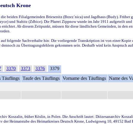
Deutsch Krone
ie beiden Filialgemeinden Briesenitz (Brzez`nica) und Jagdhaus (Budy). Früher g
yce) und Stabitz (Zdbice). Die Pfarrei Zippnow wurde im Jahr 1911 aufgeteilt und e
en errichtet. Ab diesem Zeitpunkt, müssen für diese ländlichen Gemeinden, in den
worden.
 auf folgende Sachverhalte hin: Die vorliegende Transkription ist von einer Kopie 
aber dennoch zu Übertragungsfehlern gekommen sein. Deshalb wird kein Anspruch auf 
7
3370
3373
3376
3379
 Täuflings
Taufe des Täuflings
Vorname des Täuflings
Name des Va
iv Koszalin, früher Köslin, in Polen. Die Anschrift lautet: Diözesanarchiv Koszal
v der Heimatstube des Heimatkreises Deutsch Krone, Ludwigsweg 10, 49152 Bad Ess