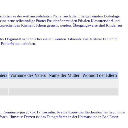
ehörten zu der weit ausgedehnten Pfarrei auch die Filialgemeinden Doderlage
ine neue selbständige Pfarrei Freudenfier mit den Filialen Klawittersdorf und
 entsprechenden Kirchenbüchern gesucht werden. Übergangsweise sind Kinder aus
des Original-Kirchenbuches erstellt worden. Erkannte zweifelsfreie Fehler im
Fehlerfreiheit erhoben.
ters
Vorname des Vaters
Name der Mutter
Wohnort der Eltern
in, Seminarryjna 2, 75-817 Koszalin. Je eine Kopie des Kirchenbuches liegt in der
en. Hinweis: Derzeit ist das Fotografieren in der Heimatstube in Bad Essen