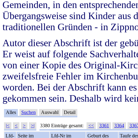
Gemeinden, in den entsprechende
Übergangsweise sind Kinder aus 
traditionellen Gründen - in Zippn
Autor dieser Abschrift ist der geb
Er weist auf folgende Sachverhalte
von einer Kopie des Original-Kirc
zweifelsfreie Fehler im Kirchenbuc
worden. Bei der Abschrift kann e
gekommen sein. Deshalb wird kein
Alles
Suchen
Auswahl
Detail
|<
<
>
>|
3380 Einträge gesamt:
<<
3361
3364
336
Lfd-
Seite im
Lfd-Nr im
Geburt des
Taufe de