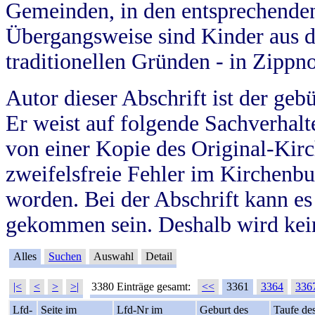
Gemeinden, in den entsprechende
Übergangsweise sind Kinder aus 
traditionellen Gründen - in Zippn
Autor dieser Abschrift ist der geb
Er weist auf folgende Sachverhalte
von einer Kopie des Original-Kirc
zweifelsfreie Fehler im Kirchenbuc
worden. Bei der Abschrift kann e
gekommen sein. Deshalb wird kein
Alles
Suchen
Auswahl
Detail
|<
<
>
>|
3380 Einträge gesamt:
<<
3361
3364
336
Lfd-
Seite im
Lfd-Nr im
Geburt des
Taufe de